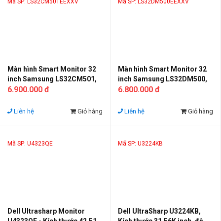
Mã SP: LS32CM501EEXXV
Mã SP: LS32DM500EEXXV
Màn hình Smart Monitor 32
Màn hình Smart Monitor 32
inch Samsung LS32CM501,
inch Samsung LS32DM500,
Full viền, Wifi, Bluetooth,
6.900.000 đ
Full viền, Wifi, Bluetooth,
6.800.000 đ
Microsoft Office, có loa, có
Microsoft Office, có loa, có
Remote, màu trắng
Remote, màu đen
Liên hệ
Giỏ hàng
Liên hệ
Giỏ hàng
Mã SP: U4323QE
Mã SP: U3224KB
Dell Ultrasharp Monitor
Dell UltraSharp U3224KB,