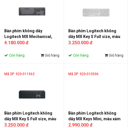
Bàn phím không dây
Bàn phím Logitech không
Logitech MX Mechanical,
dây MX Key S Full size, màu
màu than chì (920-010760)
4.180.000 đ
xám nhạt (920-011564)
3.250.000 đ
Còn hàng
Giỏ hàng
Còn hàng
Giỏ hàng
Mã SP: 920-011563
Mã SP: 920-010506
Bàn phím Logitech không
Bàn phím Logitech không
dây MX Key S Full size, màu
dây MX Keys Mini, màu xám
than chì (920-011563)
3.250.000 đ
nhạt (920-010506)
2.990.000 đ