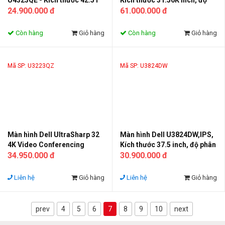
U4323QE - Kích thước 42.51
Kích thước 31.56K inch, độ
inch IPS; (4K )3840 x2160 @
24.900.000 đ
phân giải LED 6144 x 3456, 60
61.000.000 đ
60Hz
Hz, IPS
Còn hàng
Giỏ hàng
Còn hàng
Giỏ hàng
Mã SP: U3223QZ
Mã SP: U3824DW
Màn hình Dell UltraSharp 32
Màn hình Dell U3824DW,IPS,
4K Video Conferencing
Kích thước 37.5 inch, độ phân
Monitor - U3223QZ : Kích
34.950.000 đ
giải 3840 x 1600, Ultrawide
30.900.000 đ
thươc 31.5 inch , 4K LED 3840
WQHD + Curverd
x 2160, 60 Hz
Liên hệ
Giỏ hàng
Liên hệ
Giỏ hàng
prev
4
5
6
7
8
9
10
next