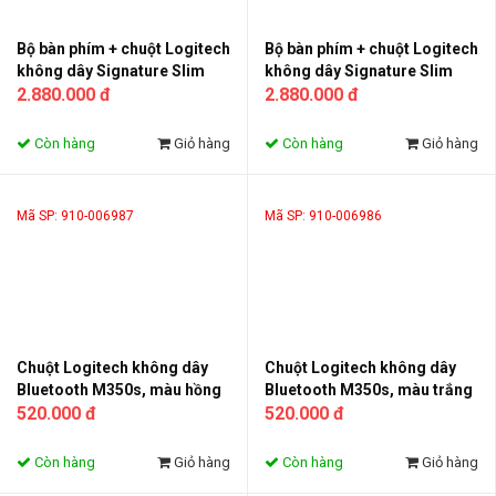
Bộ bàn phím + chuột Logitech
Bộ bàn phím + chuột Logitech
không dây Signature Slim
không dây Signature Slim
combo MK950, màu trắng
2.880.000 đ
combo MK950, màu than chì
2.880.000 đ
(920-012476)
(920-012475)
Còn hàng
Giỏ hàng
Còn hàng
Giỏ hàng
Mã SP: 910-006987
Mã SP: 910-006986
Chuột Logitech không dây
Chuột Logitech không dây
Bluetooth M350s, màu hồng
Bluetooth M350s, màu trắng
(910-006987)
520.000 đ
(910-006986)
520.000 đ
Còn hàng
Giỏ hàng
Còn hàng
Giỏ hàng