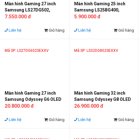
Màn hình Gaming 27 inch
Màn hình Gaming 25 inch
Samsung LS27DG502,
Samsung LS25BG400,
180Hz, 2K, HAS (Chân đế có
7.550.000 đ
240Hz, HAS (Chân đế có thể
5.900.000 đ
thể điều chỉnh độ cao), Xoay
điều chỉnh độ cao), Xoay 90*
90*
Liên hệ
Giỏ hàng
Liên hệ
Giỏ hàng
Mã SP: LS27DG602SEXXV
Mã SP: LS32DG802SEXXV
Màn hình Gaming 27 inch
Màn hình Gaming 32 inch
Samsung Odyssey G6 OLED
Samsung Odyssey G8 OLED
LS27DG602, 360Hz 2K, HAS
20.800.000 đ
LS32DG802, 240Hz 4K, HAS
26.900.000 đ
(Chân đế có thể điều chỉnh
(Chân đế có thể điều chỉnh
độ cao), Xoay 90*
độ cao, xoay 90*), Smart
Liên hệ
Giỏ hàng
Liên hệ
Giỏ hàng
Monitor OLED, Wifi,
Bluetooth, Microsoft Office,
có loa 10W, Remote