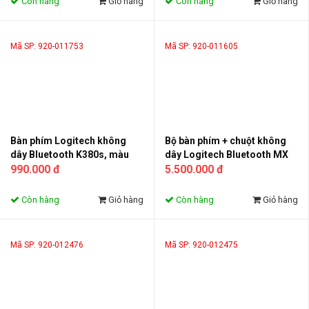
Còn hàng
Giỏ hàng
Còn hàng
Giỏ hàng
Mã SP: 920-011753
Mã SP: 920-011605
Bàn phím Logitech không
Bộ bàn phím + chuột không
dây Bluetooth K380s, màu
dây Logitech Bluetooth MX
than chì (920-011753)
990.000 đ
Keys S Combo, màu than chì
5.500.000 đ
(920-011605)
Còn hàng
Giỏ hàng
Còn hàng
Giỏ hàng
Mã SP: 920-012476
Mã SP: 920-012475