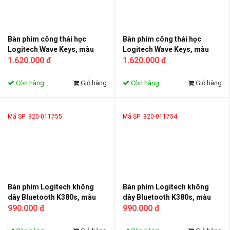
Bàn phím công thái học
Bàn phím công thái học
Logitech Wave Keys, màu
Logitech Wave Keys, màu
trắng (920-012282)
1.620.000 đ
than chì (920-012281)
1.620.000 đ
Còn hàng
Giỏ hàng
Còn hàng
Giỏ hàng
Mã SP: 920-011755
Mã SP: 920-011754
Bàn phím Logitech không
Bàn phím Logitech không
dây Bluetooth K380s, màu
dây Bluetooth K380s, màu
hồng (920-011755)
990.000 đ
trắng (920-011754)
990.000 đ