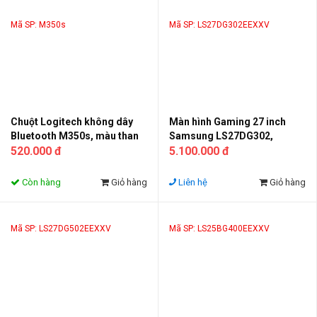
Mã SP: M350s
Mã SP: LS27DG302EEXXV
Chuột Logitech không dây
Màn hình Gaming 27 inch
Bluetooth M350s, màu than
Samsung LS27DG302,
chì (910-006988)
520.000 đ
180Hz, FHD, HAS (Chân đế có
5.100.000 đ
thể điều chỉnh độ cao), Xoay
90*
Còn hàng
Giỏ hàng
Liên hệ
Giỏ hàng
Mã SP: LS27DG502EEXXV
Mã SP: LS25BG400EEXXV