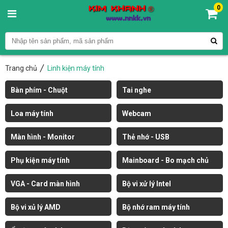
0
Trang chủ
Linh kiện máy tính
Bàn phím - Chuột
Tai nghe
Loa máy tính
Webcam
Màn hình - Monitor
Thẻ nhớ - USB
Phụ kiện máy tính
Mainboard - Bo mạch chủ
VGA - Card màn hình
Bộ vi xử lý Intel
Bộ vi xủ lý AMD
Bộ nhớ ram máy tính