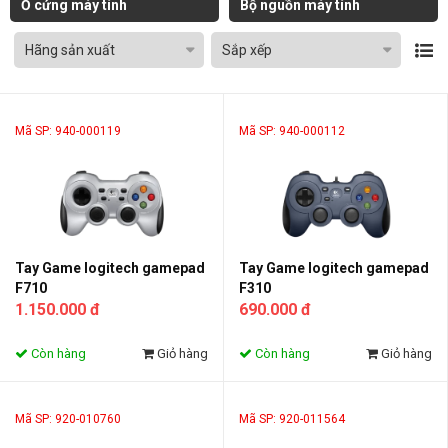
Ổ cứng máy tính
Bộ nguồn máy tính
Hãng sản xuất
Sắp xếp
Mã SP: 940-000119
Mã SP: 940-000112
Tay Game logitech gamepad
Tay Game logitech gamepad
F710
F310
1.150.000 đ
690.000 đ
Còn hàng
Giỏ hàng
Còn hàng
Giỏ hàng
Mã SP: 920-010760
Mã SP: 920-011564