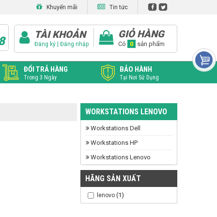
Khuyến mãi
Tin tức
GIỎ HÀNG
TÀI KHOẢN
8
|
Có
0
sản phẩm
Đăng ký
Đăng nhập
ĐỔI TRẢ HÀNG
BẢO HÀNH
Trong 3 Ngày
Tại Nơi Sử Dụng
WORKSTATIONS LENOVO
Workstations Dell
Workstations HP
Workstations Lenovo
HÃNG SẢN XUẤT
(1)
lenovo