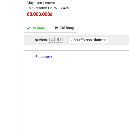
Máy trạm Lenovo
Thinkstation P5- W3-2425
NVIDIA T1000 8GB
68.000.000đ
Giỏ hàng
Có hàng
Lựa chọn
Sắp xếp sản phẩm
Facebook