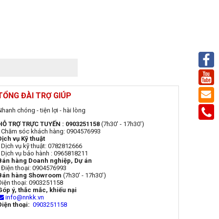
TỔNG ĐÀI TRỢ GIÚP
Nhanh chóng - tiện lợi - hài lòng
HỖ TRỢ TRỰC TUYẾN : 0903251158
(7h30' - 17h30')
- Chăm sóc khách hàng: 0904576993
Dịch vụ Kỹ thuật
- Dịch vụ kỹ thuật: 0782812666
- Dịch vụ bảo hành : 0965818211
Bán hàng Doanh nghiệp, Dự án
- Điện thoại: 0904576993
Bán hàng Showroom
(7h30' - 17h30')
Điện thoại: 0903251158
Góp ý, thắc mắc, khiếu nại
info@nnkk.vn
Điện thoại:
0903251158