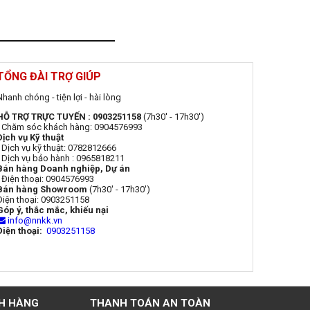
TỔNG ĐÀI TRỢ GIÚP
Nhanh chóng - tiện lợi - hài lòng
HỖ TRỢ TRỰC TUYẾN : 0903251158
(7h30' - 17h30')
- Chăm sóc khách hàng: 0904576993
Dịch vụ Kỹ thuật
- Dịch vụ kỹ thuật: 0782812666
- Dịch vụ bảo hành : 0965818211
Bán hàng Doanh nghiệp, Dự án
- Điện thoại: 0904576993
Bán hàng Showroom
(7h30' - 17h30')
Điện thoại: 0903251158
Góp ý, thắc mắc, khiếu nại
info@nnkk.vn
Điện thoại:
0903251158
H HÀNG
THANH TOÁN AN TOÀN