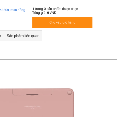
1
trong
0
sản phẩm được chọn
 K380s, màu hồng
Tổng giá:
0
VNĐ
Cho vào giỏ hàng
k
Sản phẩm liên quan