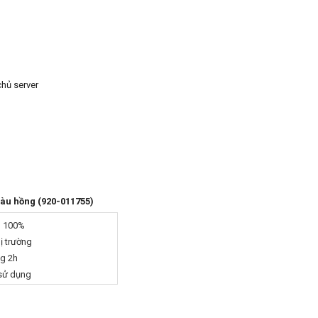
chủ server
àu hồng (920-011755)
g 100%
hị trường
ng 2h
 sử dụng