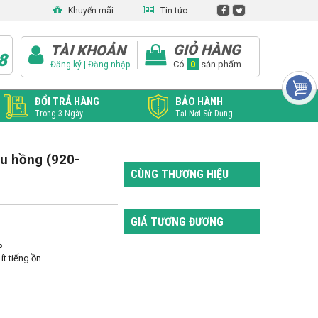
Khuyến mãi
Tin tức
GIỎ HÀNG
TÀI KHOẢN
8
|
Có
0
sản phẩm
Đăng ký
Đăng nhập
ĐỔI TRẢ HÀNG
BẢO HÀNH
Trong 3 Ngày
Tại Nơi Sử Dụng
u hồng (920-
CÙNG THƯƠNG HIỆU
GIÁ TƯƠNG ĐƯƠNG


t tiếng ồn
