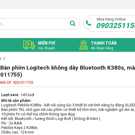
Mua hàng Online
090325115
MIỄN PHÍ
THANH TOÁN
Vận Chuyển
Khi Nhận Hàng
m
Bàn phím Logitech không dây Bluetooth K380s, mà
011755)
Mã SP: 920-011755
Lượt xem:
145 lượt
Mô tả sản phẩm:
Logitech Pebble K380s - kết nối cùng lúc 3 thiết bị với tính năng tự động SLEEP
Bàn phím TKL nhỏ gọn với các phím có thiết kế lõm tròn, trải nghiệm gõ êm ái, í
10 phím Fn có thể tùy chỉnh thông qua App

Kết nối: Bluetooth / tương thích Logi Bolt ( không đi kèm )

Pin : 2x AAA

Pebble Keys 2 K380s

Chiều cao: 124 mm
