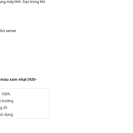
ng máy tính. Sạc trong khi 
chủ server
 màu xám nhạt (920-
g 100%
hị trường
ng 2h
 sử dụng