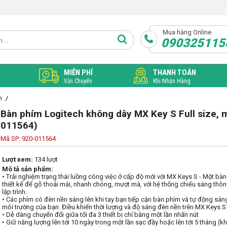
Mua hàng Online
090325115
MIỄN PHÍ
THANH TOÁN
Vận Chuyển
Khi Nhận Hàng
m
Bàn phím Logitech không dây MX Key S Full size, 
011564)
Mã SP: 920-011564
Lượt xem:
134 lượt
Mô tả sản phẩm:
• Trải nghiệm trạng thái luồng công việc ở cấp độ mới với MX Keys S - Một bàn
thiết kế để gõ thoải mái, nhanh chóng, mượt mà, với hệ thống chiếu sáng thôn
lập trình.

• Các phím có đèn nền sáng lên khi tay bạn tiếp cận bàn phím và tự động sán
môi trường của bạn. Điều khiển thời lượng và độ sáng đèn nền trên MX Keys S 
• Dễ dàng chuyển đổi giữa tối đa 3 thiết bị chỉ bằng một lần nhấn nút

• Giữ năng lượng lên tới 10 ngày trong một lần sạc đầy hoặc lên tới 5 tháng (kh