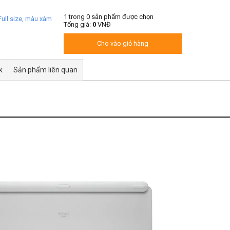
1
trong
0
sản phẩm được chọn
ull size, màu xám
Tổng giá:
0
VNĐ
Cho vào giỏ hàng
k
Sản phẩm liên quan