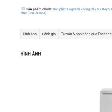
Sản phẩm chính:
Bàn phím Logitech không dây MX Key S F
nhạt (920-011564)
Hình ảnh
Đánh giá
Tư vấn & bán hàng qua Faceboo
HÌNH ẢNH