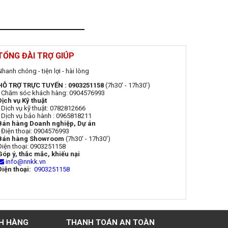
TỔNG ĐÀI TRỢ GIÚP
Nhanh chóng - tiện lợi - hài lòng
HỖ TRỢ TRỰC TUYẾN : 0903251158
(7h30' - 17h30')
- Chăm sóc khách hàng: 0904576993
Dịch vụ Kỹ thuật
- Dịch vụ kỹ thuật: 0782812666
- Dịch vụ bảo hành : 0965818211
Bán hàng Doanh nghiệp, Dự án
- Điện thoại: 0904576993
Bán hàng Showroom
(7h30' - 17h30')
Điện thoại: 0903251158
Góp ý, thắc mắc, khiếu nại
info@nnkk.vn
Điện thoại:
0903251158
H HÀNG
THANH TOÁN AN TOÀN