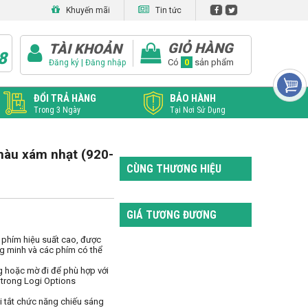
Khuyến mãi
Tin tức
GIỎ HÀNG
TÀI KHOẢN
8
|
Có
0
sản phẩm
Đăng ký
Đăng nhập
ĐỔI TRẢ HÀNG
BẢO HÀNH
Trong 3 Ngày
Tại Nơi Sử Dụng
màu xám nhạt (920-
CÙNG THƯƠNG HIỆU
GIÁ TƯƠNG ĐƯƠNG
 phím hiệu suất cao, được 
g minh và các phím có thể 
g hoặc mờ đi để phù hợp với 
trong Logi Options

i tắt chức năng chiếu sáng 