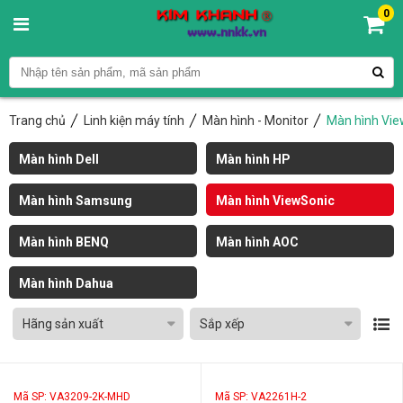
0
Trang chủ
Linh kiện máy tính
Màn hình - Monitor
Màn hình Vie
Màn hình Dell
Màn hình HP
Màn hình Samsung
Màn hình ViewSonic
Màn hình BENQ
Màn hình AOC
Màn hình Dahua
Hãng sản xuất
Sắp xếp
Mã SP: VA3209-2K-MHD
Mã SP: VA2261H-2