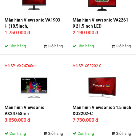
Màn hình Viewsonic VA1903-
Màn hình Viewsonic VA2261-
H (18.5inch,
9 21.5Inch LED
HD,TN,60Hz,200nits,5ms,VG
1.750.000 đ
2.190.000 đ
A/HDMI)
Còn hàng
Giỏ hàng
Còn hàng
Giỏ hàng
Mã SP: VX2476Smh
Mã SP: XG3202-C
Màn hình Viewsonic
Màn hình Viewsonic 31.5 inch
VX2476Smh
XG3202-C
3.650.000 đ
7.730.000 đ
Còn hàng
Giỏ hàng
Còn hàng
Giỏ hàng