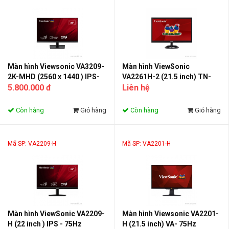
Màn hình Viewsonic VA3209-
Màn hình ViewSonic
2K-MHD (2560 x 1440 ) IPS-
VA2261H-2 (21.5 inch) TN-
75Hz
5.800.000 đ
60Hz
Liên hệ
Còn hàng
Giỏ hàng
Còn hàng
Giỏ hàng
Mã SP: VA2209-H
Mã SP: VA2201-H
Màn hình ViewSonic VA2209-
Màn hình Viewsonic VA2201-
H (22 inch ) IPS - 75Hz
H (21.5 inch) VA- 75Hz