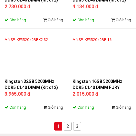
DDR5 CL40 DIMM (Kit of 2)
DDR5 CL40 DIMM (Kit of 2)
FURY Beast RGB
2.730.000 đ
FURY Beast Black
4.134.000 đ
Còn hàng
Giỏ hàng
Còn hàng
Giỏ hàng
Mã SP: KF552C40BBK2-32
Mã SP: KF552C40BB-16
Kingston 32GB 5200MHz
Kingston 16GB 5200MHz
DDR5 CL40 DIMM (Kit of 2)
DDR5 CL40 DIMM FURY
FURY Beast Black
3.965.000 đ
Beast Black
2.015.000 đ
Còn hàng
Giỏ hàng
Còn hàng
Giỏ hàng
1
2
3