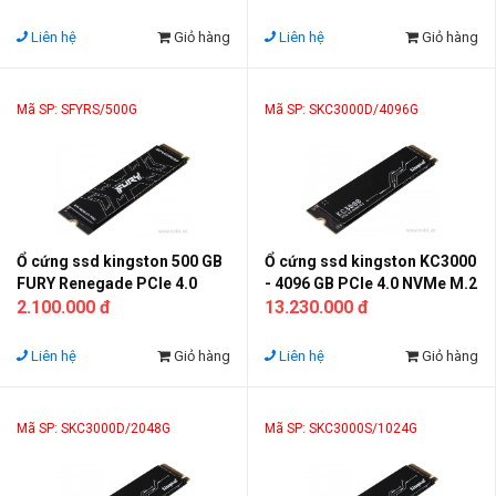
Liên hệ
Giỏ hàng
Liên hệ
Giỏ hàng
Mã SP: SFYRS/500G
Mã SP: SKC3000D/4096G
Ổ cứng ssd kingston 500 GB
Ổ cứng ssd kingston KC3000
FURY Renegade PCIe 4.0
- 4096 GB PCIe 4.0 NVMe M.2
NVMe M.2
2.100.000 đ
SSD
13.230.000 đ
Liên hệ
Giỏ hàng
Liên hệ
Giỏ hàng
Mã SP: SKC3000D/2048G
Mã SP: SKC3000S/1024G