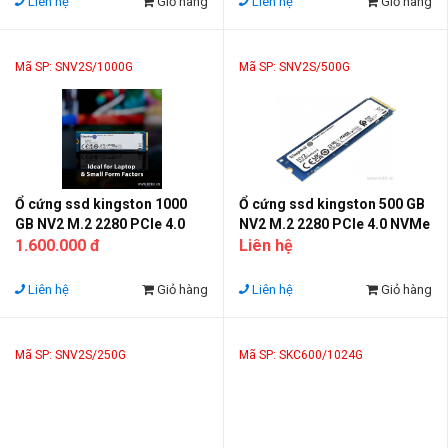
Liên hệ
Giỏ hàng
Liên hệ
Giỏ hàng
Mã SP: SNV2S/1000G
Mã SP: SNV2S/500G
Ổ cứng ssd kingston 1000
Ổ cứng ssd kingston 500 GB
GB NV2 M.2 2280 PCIe 4.0
NV2 M.2 2280 PCIe 4.0 NVMe
NVMe
1.600.000 đ
Liên hệ
Liên hệ
Giỏ hàng
Liên hệ
Giỏ hàng
Mã SP: SNV2S/250G
Mã SP: SKC600/1024G