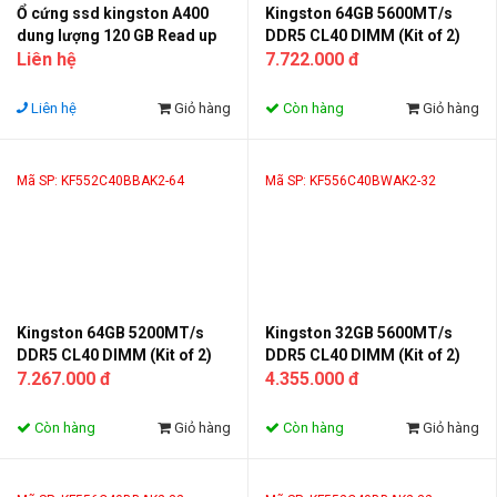
Ổ cứng ssd kingston A400
Kingston 64GB 5600MT/s
dung lượng 120 GB Read up
DDR5 CL40 DIMM (Kit of 2)
to 500MB - Write up to
Liên hệ
Beast RGB
7.722.000 đ
320MB
Liên hệ
Giỏ hàng
Còn hàng
Giỏ hàng
Mã SP: KF552C40BBAK2-64
Mã SP: KF556C40BWAK2-32
Kingston 64GB 5200MT/s
Kingston 32GB 5600MT/s
DDR5 CL40 DIMM (Kit of 2)
DDR5 CL40 DIMM (Kit of 2)
FURY Beast RGB XMP
7.267.000 đ
FURY Beast White RGB XMP
4.355.000 đ
Còn hàng
Giỏ hàng
Còn hàng
Giỏ hàng