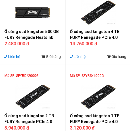
Ổ cứng ssd kingston 500 GB
Ổ cứng ssd kingston 4 TB
FURY Renegade Heatsink
FURY Renegade PCIe 4.0
PCIe 4.0 NVMe M.2
2.480.000 đ
NVMe M.2
14.760.000 đ
Liên hệ
Giỏ hàng
Liên hệ
Giỏ hàng
Mã SP: SFYRD/2000G
Mã SP: SFYRS/1000G
Ổ cứng ssd kingston 2 TB
Ổ cứng ssd kingston 1 TB
FURY Renegade PCIe 4.0
FURY Renegade PCIe 4.0
NVMe M.2
5.940.000 đ
NVMe M.2
3.120.000 đ