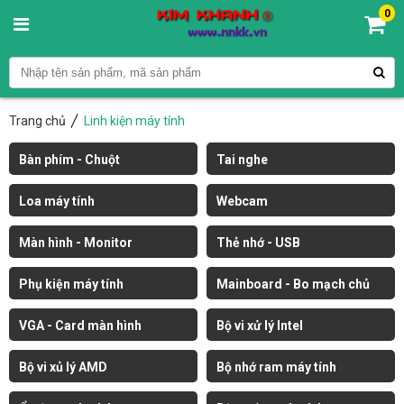
0
Trang chủ
Linh kiện máy tính
Bàn phím - Chuột
Tai nghe
Loa máy tính
Webcam
Màn hình - Monitor
Thẻ nhớ - USB
Phụ kiện máy tính
Mainboard - Bo mạch chủ
VGA - Card màn hình
Bộ vi xử lý Intel
Bộ vi xủ lý AMD
Bộ nhớ ram máy tính