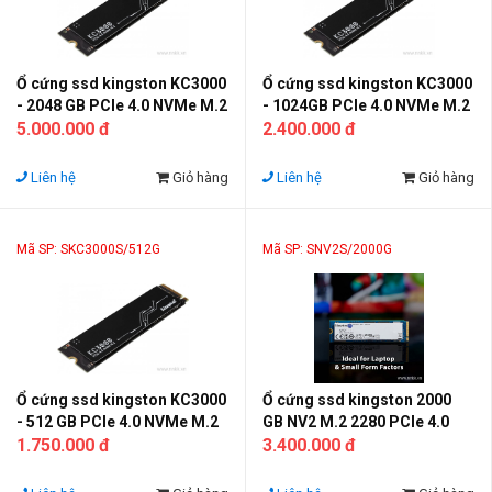
Ổ cứng ssd kingston KC3000
Ổ cứng ssd kingston KC3000
- 2048 GB PCIe 4.0 NVMe M.2
- 1024GB PCIe 4.0 NVMe M.2
SSD
5.000.000 đ
SSD
2.400.000 đ
Liên hệ
Giỏ hàng
Liên hệ
Giỏ hàng
Mã SP: SKC3000S/512G
Mã SP: SNV2S/2000G
Ổ cứng ssd kingston KC3000
Ổ cứng ssd kingston 2000
- 512 GB PCIe 4.0 NVMe M.2
GB NV2 M.2 2280 PCIe 4.0
SSD
1.750.000 đ
NVMe
3.400.000 đ