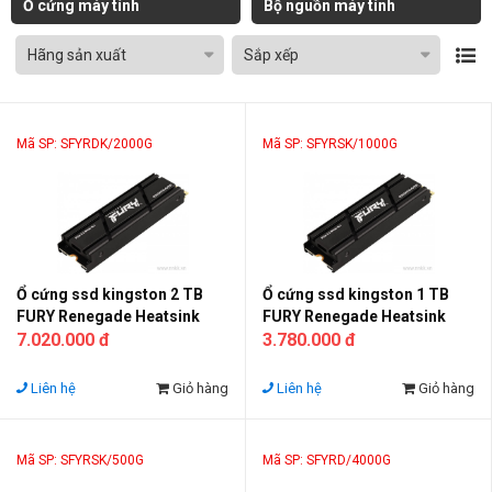
Ổ cứng máy tính
Bộ nguồn máy tính
Hãng sản xuất
Sắp xếp
Mã SP: SFYRDK/2000G
Mã SP: SFYRSK/1000G
Ổ cứng ssd kingston 2 TB
Ổ cứng ssd kingston 1 TB
FURY Renegade Heatsink
FURY Renegade Heatsink
PCIe 4.0 NVMe M.2
7.020.000 đ
PCIe 4.0 NVMe M.2
3.780.000 đ
Liên hệ
Giỏ hàng
Liên hệ
Giỏ hàng
Mã SP: SFYRSK/500G
Mã SP: SFYRD/4000G