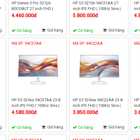
HP Series 3 Pro 327ph
HP S5 527sh 94C51AA 27
HP
P
B0CG8UT 27 inch FHD |
inch IPS FHD | 100Hz 5ms |
inc
ên
100Hz 5ms | Màn hình văn
99% sRGB | Viền mỏng hiện
99%
4.460.000đ
5.800.000đ
4.
phòng chuyên nghiệp
đại
g
Giỏ hàng
Giỏ hàng
Có hàng
Có hàng
Mã SP: 94C37AA
Mã SP: 94C22AA
Mã
HP S5 524sa 94C37AA 23.8
HP S5 524sw 94C22AA 23.8
HP
inch IPS FHD | 100Hz 5ms |
inch IPS FHD | 100Hz 5ms |
inc
99% sRGB, loa 2x2W, trắng
99% sRGB, trắng, sáng 300
99%
4.580.000đ
3.850.000đ
3.
nit
g
Giỏ hàng
Giỏ hàng
Có hàng
Có hàng