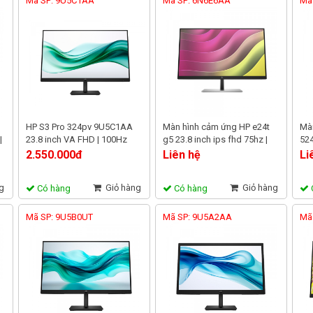
Mã SP: 9U5C1AA
Mã SP: 6N6E6AA
Mã
HP S3 Pro 324pv 9U5C1AA
Màn hình cảm ứng HP e24t
Màn
|
23.8 inch VA FHD | 100Hz
g5 23.8 inch ips fhd 75hz |
524
,
5ms | viền mỏng, bảo vệ mắt
6n6e6aa chính hãng
9d9
2.550.000đ
Liên hệ
Li
g
Giỏ hàng
Giỏ hàng
Có hàng
Có hàng
Mã SP: 9U5B0UT
Mã SP: 9U5A2AA
Mã