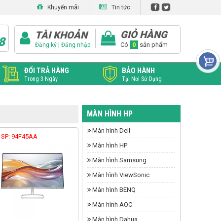
Khuyến mãi
Tin tức
GIỎ HÀNG
TÀI KHOẢN
8
|
Có
0
sản phẩm
Đăng ký
Đăng nhập
ĐỔI TRẢ HÀNG
BẢO HÀNH
Trong 3 Ngày
Tại Nơi Sử Dụng
MÀN HÌNH HP
Màn hình Dell
 SP: 94F45AA
Màn hình HP
Màn hình Samsung
Màn hình ViewSonic
Màn hình BENQ
Màn hình AOC
Màn hình Dahua