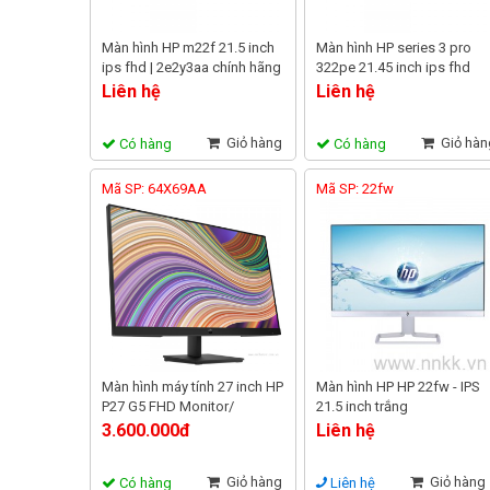
Màn hình HP m22f 21.5 inch
Màn hình HP series 3 pro
ips fhd | 2e2y3aa chính hãng
322pe 21.45 inch ips fhd
100hz | ak2f1ut chính hãng
Liên hệ
Liên hệ
Giỏ hàng
Giỏ hàn
Có hàng
Có hàng
Mã SP: 64X69AA
Mã SP: 22fw
Màn hình máy tính 27 inch HP
Màn hình HP HP 22fw - IPS
P27 G5 FHD Monitor/
21.5 inch trắng
3Y_64X69AA
3.600.000đ
Liên hệ
Giỏ hàng
Giỏ hàng
Có hàng
Liên hệ