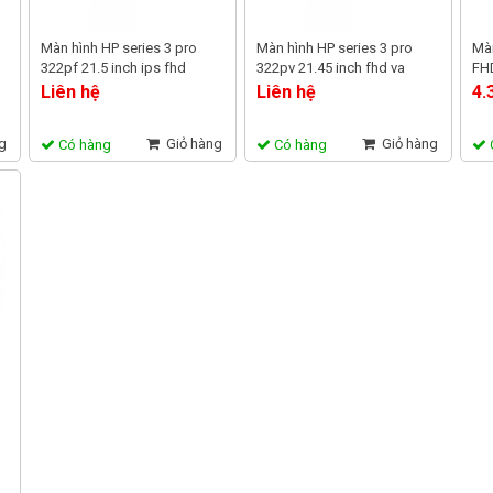
Màn hình HP series 3 pro
Màn hình HP series 3 pro
Màn
322pf 21.5 inch ips fhd
322pv 21.45 inch fhd va
FH
100hz | 9u5b0ut chính hãng
100hz | 9u5a2aa chính hãng
WT
Liên hệ
Liên hệ
4.
g
Giỏ hàng
Giỏ hàng
Có hàng
Có hàng