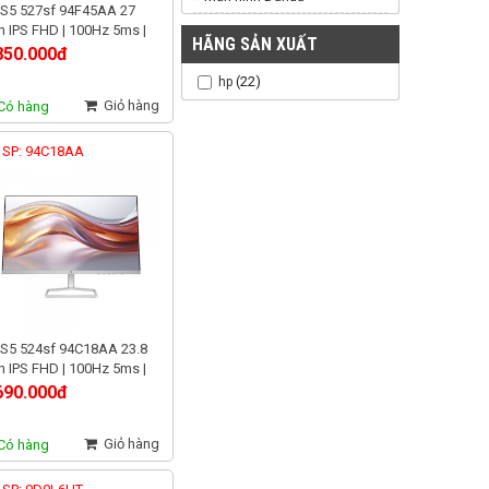
 S5 527sf 94F45AA 27
h IPS FHD | 100Hz 5ms |
HÃNG SẢN XUẤT
 sRGB | Đen sang trọng
850.000đ
(22)
hp
Giỏ hàng
Có hàng
 SP: 94C18AA
 S5 524sf 94C18AA 23.8
h IPS FHD | 100Hz 5ms |
 sRGB, sáng 300 nit
690.000đ
Giỏ hàng
Có hàng