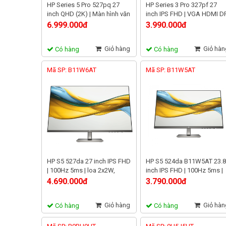
HP Series 5 Pro 527pq 27
HP Series 3 Pro 327pf 27
inch QHD (2K) | Màn hình văn
inch IPS FHD | VGA HDMI D
phòng cao cấp | Bảo hành 3
| Màn hình văn phòng chuy
6.999.000đ
3.990.000đ
năm
nghiệp
Giỏ hàng
Giỏ hàn
Có hàng
Có hàng
Mã SP: B11W6AT
Mã SP: B11W5AT
HP S5 527da 27 inch IPS FHD
HP S5 524da B11W5AT 23.8
| 100Hz 5ms | loa 2x2W,
inch IPS FHD | 100Hz 5ms |
HDMI VGA
góc nhìn rộng 178°
4.690.000đ
3.790.000đ
Giỏ hàng
Giỏ hàn
Có hàng
Có hàng