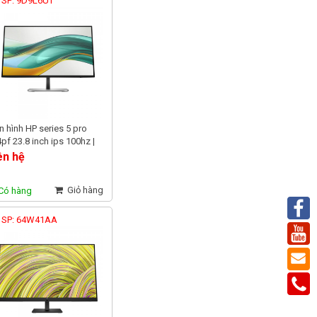
 SP: 9D9L6UT
 hình HP series 5 pro
pf 23.8 inch ips 100hz |
l6ut chính hãng
ên hệ
Giỏ hàng
Có hàng
 SP: 64W41AA