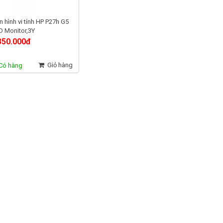
 hình vi tính HP P27h G5
D Monitor,3Y
Y_64W41AA
350.000đ
Giỏ hàng
Có hàng