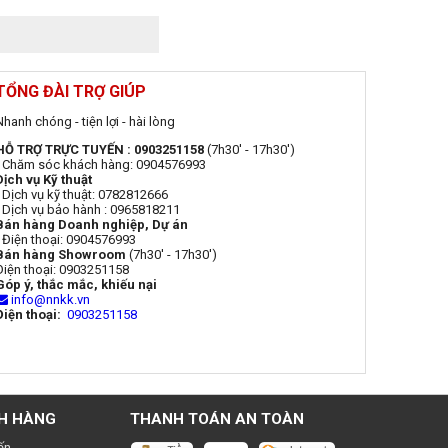
TỔNG ĐÀI TRỢ GIÚP
Nhanh chóng - tiện lợi - hài lòng
HỖ TRỢ TRỰC TUYẾN : 0903251158
(7h30' - 17h30')
- Chăm sóc khách hàng: 0904576993
Dịch vụ Kỹ thuật
- Dịch vụ kỹ thuật: 0782812666
- Dịch vụ bảo hành : 0965818211
Bán hàng Doanh nghiệp, Dự án
- Điện thoại: 0904576993
Bán hàng Showroom
(7h30' - 17h30')
Điện thoại: 0903251158
Góp ý, thắc mắc, khiếu nại
info@nnkk.vn
Điện thoại:
0903251158
H HÀNG
THANH TOÁN AN TOÀN
ến