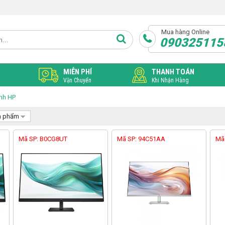
Mua hàng Online
090325115
MIỄN PHÍ
THANH TOÁN
Vận Chuyển
Khi Nhận Hàng
nh HP
n phẩm
Mã SP: B0CG8UT
Mã SP: 94C51AA
Mã