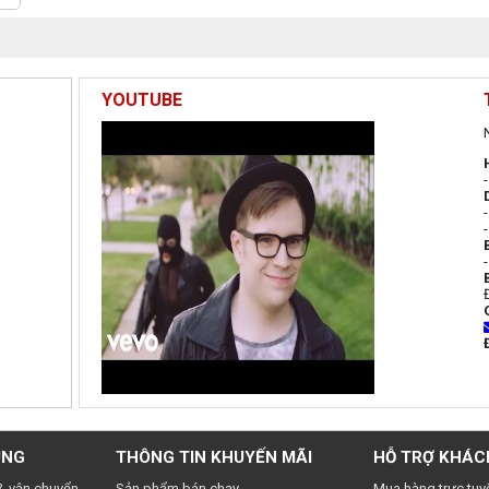
YOUTUBE
UNG
THÔNG TIN KHUYẾN MÃI
HỖ TRỢ KHÁC
& vận chuyển
Sản phẩm bán chạy
Mua hàng trực tuy