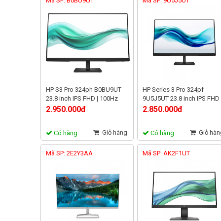
Mã SP: B0BU9UT
Mã SP: 9U5J5UT
HP S3 Pro 324ph B0BU9UT
HP Series 3 Pro 324pf
23.8 inch IPS FHD | 100Hz
9U5J5UT 23.8 inch IPS FHD 
5ms | có loa, DP HDMI VGA
100Hz 5ms | IPS chuẩn màu
2.950.000đ
2.850.000đ
viền mỏng
Giỏ hàng
Giỏ hàn
Có hàng
Có hàng
Mã SP: 2E2Y3AA
Mã SP: AK2F1UT