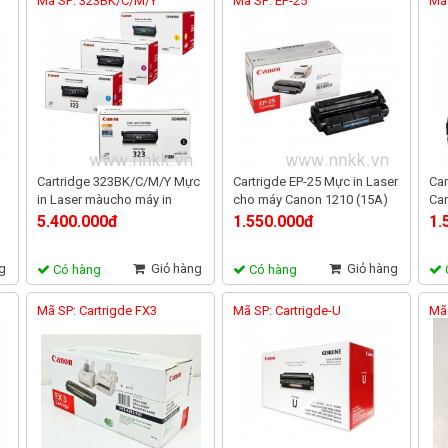
Mã SP: 323BK/C/M/Y
Mã SP: EP-25
Mã 
Cartridge 323BK/C/M/Y Mực
Cartrigde EP-25 Mực in Laser
Car
in Laser màucho máy in
cho máy Canon 1210 (15A)
Can
Canon 7750 / 7750CDn
810
5.400.000đ
1.550.000đ
1.
g
Giỏ hàng
Giỏ hàng
Có hàng
Có hàng
Mã SP: Cartrigde FX3
Mã SP: Cartrigde-U
Mã 