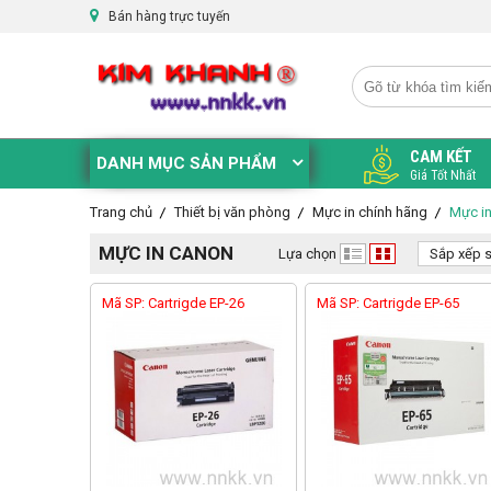
Bán hàng trực tuyến
CAM KẾT
DANH MỤC SẢN PHẨM
Giá Tốt Nhất
Trang chủ
Thiết bị văn phòng
Mực in chính hãng
Mực i
MỰC IN CANON
Lựa chọn
Sắp xếp 
Mã SP: Cartrigde EP-26
Mã SP: Cartrigde EP-65