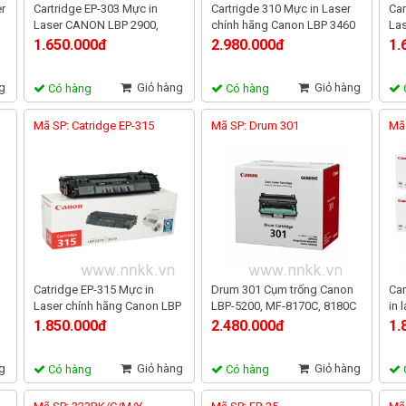
er
Cartridge EP-303 Mực in
Cartrigde 310 Mực in Laser
Car
Laser CANON LBP 2900,
chính hãng Canon LBP 3460
Las
3000, 11121e, 11121
1.650.000đ
2.980.000đ
1.
g
Giỏ hàng
Giỏ hàng
Có hàng
Có hàng
Mã SP: Catridge EP-315
Mã SP: Drum 301
Mã 
30
Catridge EP-315 Mực in
Drum 301 Cụm trống Canon
Car
Laser chính hãng Canon LBP
LBP-5200, MF-8170C, 8180C
in 
3310, 3370
500
1.850.000đ
2.480.000đ
1.
g
Giỏ hàng
Giỏ hàng
Có hàng
Có hàng