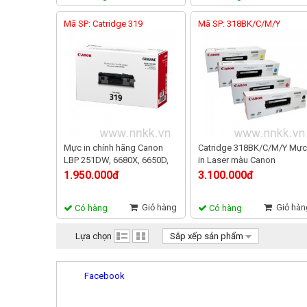
Mã SP: Catridge 319
Mã SP: 318BK/C/M/Y
Mực in chính hãng Canon
Catridge 318BK/C/M/Y Mực
LBP 251DW, 6680X, 6650D,
in Laser màu Canon
6300DN, 5870DN, 5980DW
LBP7200cd, 7200cdn,
1.950.000đ
3.100.000đ
7680CX
Giỏ hàng
Giỏ hàn
Có hàng
Có hàng
Lựa chọn
Sắp xếp sản phẩm
Facebook