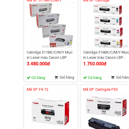
Mã SP: 311BK/C/M/Y
Mã SP: Catridge
316BK/C/M/Y
Catridge 311BK/C/M/Y Mực
Catridge 316BK/C/M/Y Mực
in Laser màu Canon LBP
in Laser màu Canon LBP -
5300, LBP 5360
5050 / 5050N
3.480.000đ
1.750.000đ
Giỏ hàng
Giỏ hàn
Có hàng
Có hàng
Mã SP: FX-12
Mã SP: Cartrigde FX3