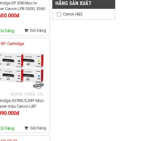
HÃNG SẢN XUẤT
tridge EP 308 Mực in
er Canon LPB 3300, 3360
(42)
Canon
650.000đ
Giỏ hàng
Có hàng
SP: Cartridge
7BK/C/MY
tridge 307BK/C/MY Mực
laser màu Canon LBP
0, 5100
890.000đ
Giỏ hàng
Có hàng