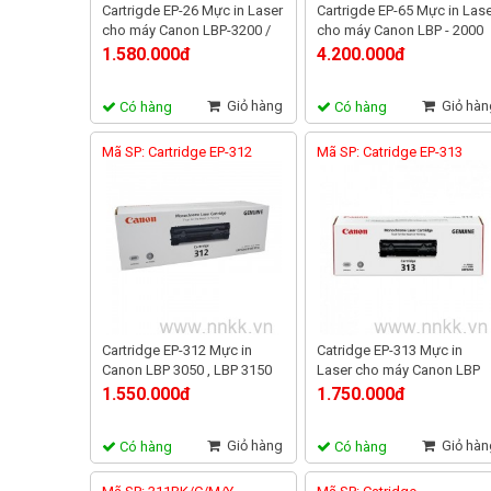
Cartrigde EP-26 Mực in Laser
Cartrigde EP-65 Mực in Las
cho máy Canon LBP-3200 /
cho máy Canon LBP - 2000
MF-3110 , 3112 , 3222 , 5650 ,
1.580.000đ
4.200.000đ
5750 , 5770
Giỏ hàng
Giỏ hàn
Có hàng
Có hàng
Mã SP: Cartridge EP-312
Mã SP: Catridge EP-313
Cartridge EP-312 Mực in
Catridge EP-313 Mực in
Canon LBP 3050 , LBP 3150
Laser cho máy Canon LBP
3250
1.550.000đ
1.750.000đ
Giỏ hàng
Giỏ hàn
Có hàng
Có hàng