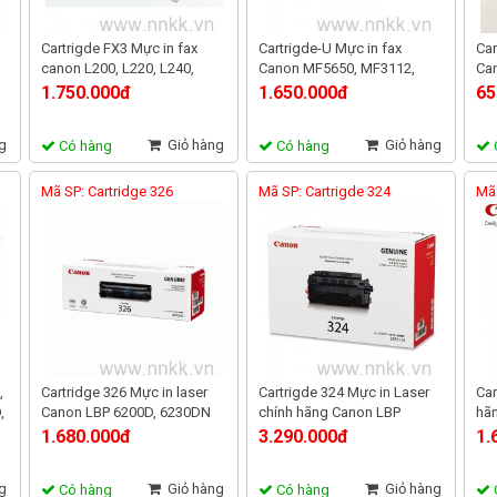
Cartrigde FX3 Mực in fax
Cartrigde-U Mực in fax
Car
canon L200, L220, L240,
Canon MF5650, MF3112,
Can
L280, L295, L250, L350
MF3222, MF5630, MF5750,
B82
1.750.000đ
1.650.000đ
65
MF5770
g
Giỏ hàng
Giỏ hàng
Có hàng
Có hàng
Mã SP: Cartridge 326
Mã SP: Cartrigde 324
Mã 
,
Cartridge 326 Mực in laser
Cartrigde 324 Mực in Laser
Car
,
Canon LBP 6200D, 6230DN
chính hãng Canon LBP
hã
6750dn
30
1.680.000đ
3.290.000đ
1.
g
Giỏ hàng
Giỏ hàng
Có hàng
Có hàng