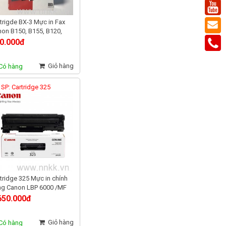
trigde BX-3 Mực in Fax
on B150, B155, B120,
0, B822, B100
0.000đ
Giỏ hàng
Có hàng
SP: Cartridge 325
tridge 325 Mực in chính
ng Canon LBP 6000 /MF
10
650.000đ
Giỏ hàng
Có hàng