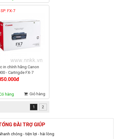
SP: FX-7
 in chính hãng Canon
00 - Cartrigde FX-7
850.000đ
Giỏ hàng
Có hàng
1
2
TỔNG ĐÀI TRỢ GIÚP
Nhanh chóng - tiện lợi - hài lòng