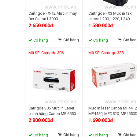
Cartrigde FX-12 Mực in máy
Cartrigde FX3 Mực in fax
fax Canon L3000
canon L200, L220, L240,
L280, L295, L250, L350
2.650.000đ
1.580.000đ
Giỏ hàng
Giỏ hàn
Có hàng
Có hàng
Mã SP: Catrigde 306
Mã SP: Catridge 328
Catrigde 306 Mực in Laser
Mực in laser Canon MF4412
chính hãng Canon MF 6550
MF4450, MFD520, MF4550D
MF4570, MF4580, D520,
2.800.000đ
1.690.000đ
4890DW, 4820D, 4720w
Giỏ hàng
Giỏ hàn
Có hàng
Có hàng