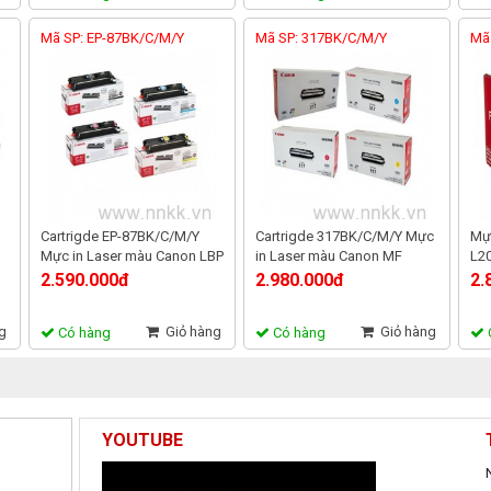
Mã SP: EP-87BK/C/M/Y
Mã SP: 317BK/C/M/Y
Mã 
Cartrigde EP-87BK/C/M/Y
Cartrigde 317BK/C/M/Y Mực
Mực
Mực in Laser màu Canon LBP
in Laser màu Canon MF
L20
2410
8450C, MF 9220CDN, MF
2.590.000đ
2.980.000đ
2.
9280CDN
g
Giỏ hàng
Giỏ hàng
Có hàng
Có hàng
YOUTUBE