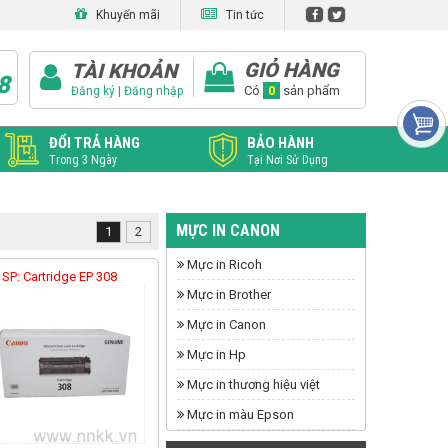
Khuyến mãi
Tin tức
GIỎ HÀNG
TÀI KHOẢN
8
|
Có
0
sản phẩm
Đăng ký
Đăng nhập
ĐỔI TRẢ HÀNG
BẢO HÀNH
Trong 3 Ngày
Tại Nơi Sử Dụng
MỰC IN CANON
1
2
Mực in Ricoh
SP: Cartridge EP 308
Mực in Brother
Mực in Canon
Mực in Hp
Mực in thương hiệu việt
Mực in màu Epson