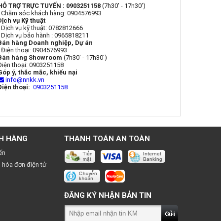
HỖ TRỢ TRỰC TUYẾN : 0903251158
(7h30' - 17h30')
- Chăm sóc khách hàng: 0904576993
Dịch vụ Kỹ thuật
- Dịch vụ kỹ thuật: 0782812666
- Dịch vụ bảo hành : 0965818211
Bán hàng Doanh nghiệp, Dự án
- Điện thoại: 0904576993
Bán hàng Showroom
(7h30' - 17h30')
Điện thoại: 0903251158
Góp ý, thắc mắc, khiếu nại
info@nnkk.vn
Điện thoại:
0903251158
H HÀNG
THANH TOÁN AN TOÀN
ến
 hóa đơn điện tử
ĐĂNG KÝ NHẬN BẢN TIN