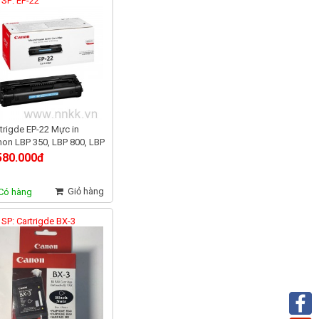
SP: EP-22
trigde EP-22 Mực in
on LBP 350, LBP 800, LBP
, LBP 1120, LBP 1110
580.000đ
Giỏ hàng
Có hàng
SP: Cartrigde BX-3