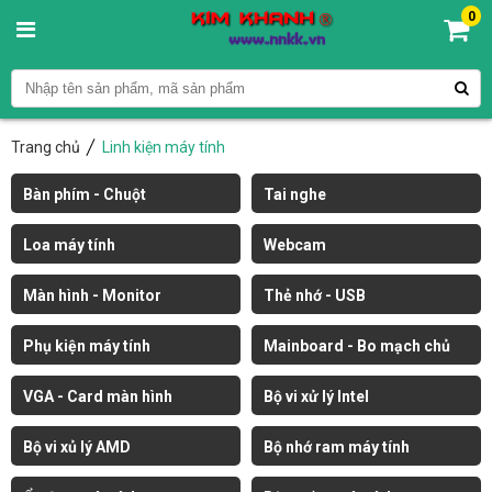
0
Trang chủ
Linh kiện máy tính
Bàn phím - Chuột
Tai nghe
Loa máy tính
Webcam
Màn hình - Monitor
Thẻ nhớ - USB
Phụ kiện máy tính
Mainboard - Bo mạch chủ
VGA - Card màn hình
Bộ vi xử lý Intel
Bộ vi xủ lý AMD
Bộ nhớ ram máy tính