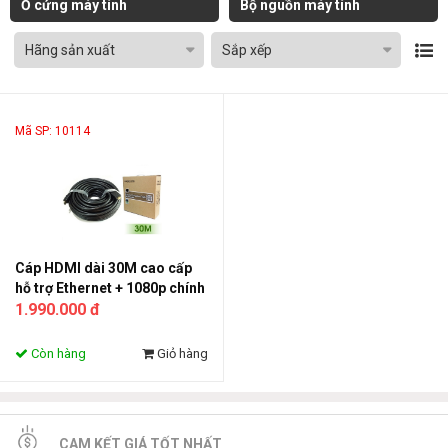
Ổ cứng máy tính
Bộ nguồn máy tính
Hãng sản xuất
Sắp xếp
Mã SP: 10114
Cáp HDMI dài 30M cao cấp
hỗ trợ Ethernet + 1080p chính
hãng Ugreen 10114
1.990.000 đ
Còn hàng
Giỏ hàng
CAM KẾT GIÁ TỐT NHẤT