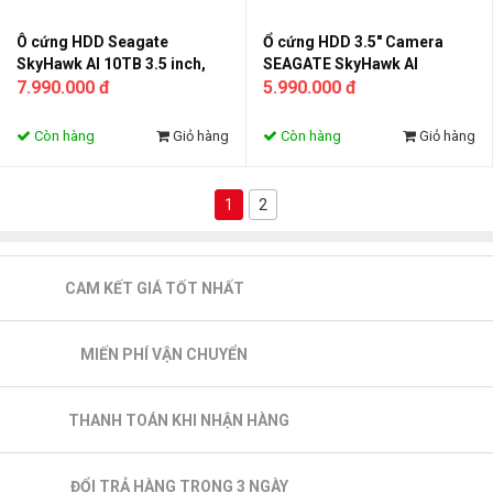
Ô cứng HDD Seagate
Ổ cứng HDD 3.5" Camera
SkyHawk AI 10TB 3.5 inch,
SEAGATE SkyHawk AI
7200RPM, SATA, 256MB
7.990.000 đ
8TB_ST8000VE001
5.990.000 đ
Cache ST10000VE001
Còn hàng
Giỏ hàng
Còn hàng
Giỏ hàng
1
2
CAM KẾT GIÁ TỐT NHẤT
MIẾN PHÍ VẬN CHUYỂN
THANH TOÁN KHI NHẬN HÀNG
ĐỔI TRẢ HÀNG TRONG 3 NGÀY