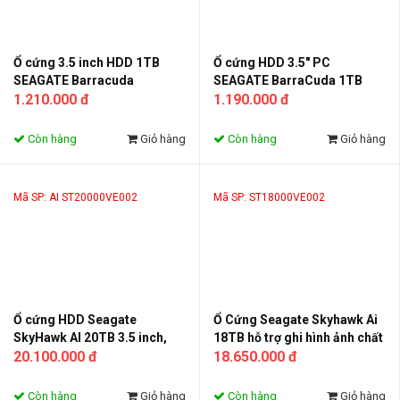
Ổ cứng 3.5 inch HDD 1TB
Ổ cứng HDD 3.5" PC
SEAGATE Barracuda
SEAGATE BarraCuda 1TB
ST1000DM010
1.210.000 đ
SATA 7200RPM 64MB
1.190.000 đ
Còn hàng
Giỏ hàng
Còn hàng
Giỏ hàng
Mã SP: AI ST20000VE002
Mã SP: ST18000VE002
Ổ cứng HDD Seagate
Ổ Cứng Seagate Skyhawk Ai
SkyHawk AI 20TB 3.5 inch,
18TB hỗ trợ ghi hình ảnh chất
7200RPM, SATA3, 256MB
20.100.000 đ
lượng cao
18.650.000 đ
Cache
Còn hàng
Giỏ hàng
Còn hàng
Giỏ hàng