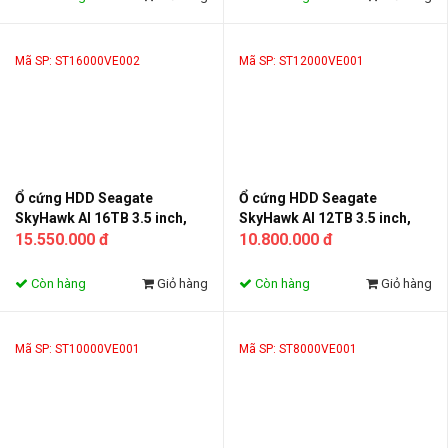
Mã SP: ST16000VE002
Mã SP: ST12000VE001
Ổ cứng HDD Seagate
Ổ cứng HDD Seagate
SkyHawk AI 16TB 3.5 inch,
SkyHawk AI 12TB 3.5 inch,
7200RPM,256MB Cache
15.550.000 đ
7200RPM, SATA, 256MB
10.800.000 đ
Cache
Còn hàng
Giỏ hàng
Còn hàng
Giỏ hàng
Mã SP: ST10000VE001
Mã SP: ST8000VE001