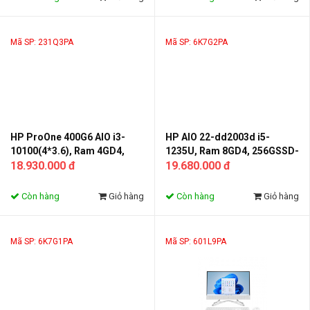
Mã SP: 231Q3PA
Mã SP: 6K7G2PA
HP ProOne 400G6 AIO i3-
HP AIO 22-dd2003d i5-
10100(4*3.6), Ram 4GD4,
1235U, Ram 8GD4, 256GSSD-
256GSSD -Monitor 23.8FHD
18.930.000 đ
Monitor 21.5FHD Màu trắng
19.680.000 đ
Còn hàng
Giỏ hàng
Còn hàng
Giỏ hàng
Mã SP: 6K7G1PA
Mã SP: 601L9PA