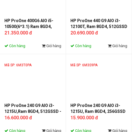
HP ProOne 400G6 AIO i5-
HP ProOne 440 G9 AIO i3-
10500(6*3.1) Ram 8GD4,
12100T, Ram 8GD4, 512GSSD
256GSSD - Monitor
21.350.000 đ
- Monitor 23.8FHD
20.690.000 đ
23.8FHD_231F2PA
Còn hàng
Giỏ hàng
Còn hàng
Giỏ hàng
Mã SP: 6M3T0PA
Mã SP: 6M3S9PA
HP ProOne 240 G9 AIO i3-
HP ProOne 240 G9 AIO i3-
1215U,Ram 8GD4, 512GSSD -
1215U, Ram 8GD4, 256GSSD
Monitor 23.8FHD IPS
16.600.000 đ
- Monitor 23.8FHD IPS
15.900.000 đ
Còn hàng
Giỏ hàng
Còn hàng
Giỏ hàng