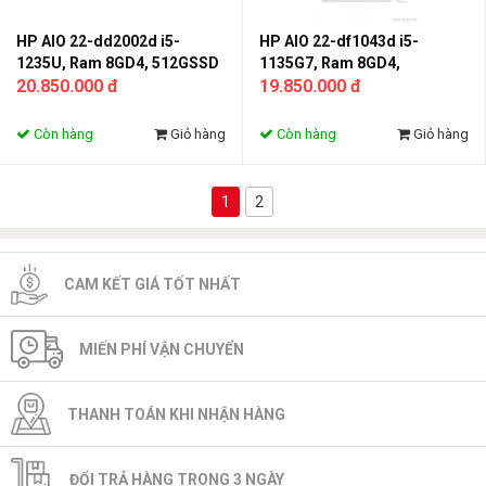
HP AIO 22-dd2002d i5-
HP AIO 22-df1043d i5-
1235U, Ram 8GD4, 512GSSD
1135G7, Ram 8GD4,
- Monitor 21.5FHD Màu trắng
20.850.000 đ
256GSSD -Monitor 21.5FHD
19.850.000 đ
Màu trắng
Còn hàng
Giỏ hàng
Còn hàng
Giỏ hàng
1
2
CAM KẾT GIÁ TỐT NHẤT
MIẾN PHÍ VẬN CHUYỂN
THANH TOÁN KHI NHẬN HÀNG
ĐỔI TRẢ HÀNG TRONG 3 NGÀY