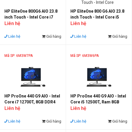
HP EliteOne 800G6 AIO 23.8
HP EliteOne 800 G6 AIO 23.8
inch Touch - Intel Core i7
inch Touch - Intel Core i5
10700; 8G DDR4 2933;SSD
Liên hệ
10500; 8G DDR4 2666; SSD
Liên hệ
512GB; Monitor 23.8 Cảm
512GB; Monitor 23.8" Cảm
ứng
ứng
Liên hệ
Giỏ hàng
Liên hệ
Giỏ hàng
Mã SP: 6M3W7PA
Mã SP: 6M3W6PA
HP ProOne 440 G9 AIO - Intel
HP ProOne 440 G9 AIO - Intel
Core i7 12700T, 8GB DDR4
Core i5 12500T, Ram 8GB
3200, SSD 512G - Monitor
Liên hệ
DDR4 3200, SSD 256GB
Liên hệ
23.8 FHD
Monitor 23.8 FHD
Liên hệ
Giỏ hàng
Liên hệ
Giỏ hàng