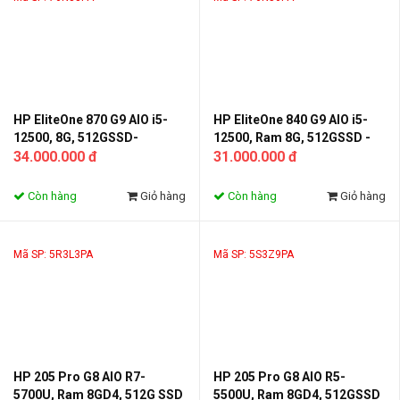
HP EliteOne 870 G9 AIO i5-
HP EliteOne 840 G9 AIO i5-
12500, 8G, 512GSSD-
12500, Ram 8G, 512GSSD -
Monitor 27 inch QHDT
34.000.000 đ
Monitor 23.8FHD
31.000.000 đ
Còn hàng
Giỏ hàng
Còn hàng
Giỏ hàng
Mã SP: 5R3L3PA
Mã SP: 5S3Z9PA
HP 205 Pro G8 AIO R7-
HP 205 Pro G8 AIO R5-
5700U, Ram 8GD4, 512G SSD
5500U, Ram 8GD4, 512GSSD