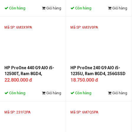
VGA 2G_R630
23.8FHD,VGA 2G_R630
Còn hàng
Giỏ hàng
Còn hàng
Giỏ hàng
Mã SP: 6M3X9PA
Mã SP: 6M3V0PA
HP ProOne 440 G9 AIO i5-
HP ProOne 240 G9 AIO i5-
12500T, Ram 8GD4,
1235U, Ram 8GD4, 256GSSD
512GSSD, Monitor 23.8FHDT,
22.800.000 đ
-Monitor 23.8FHD
18.750.000 đ
DVDWR IPS_6M3X9PA
IPS_6M3V0PA
Còn hàng
Giỏ hàng
Còn hàng
Giỏ hàng
Mã SP: 231F2PA
Mã SP: 6M7Q5PA