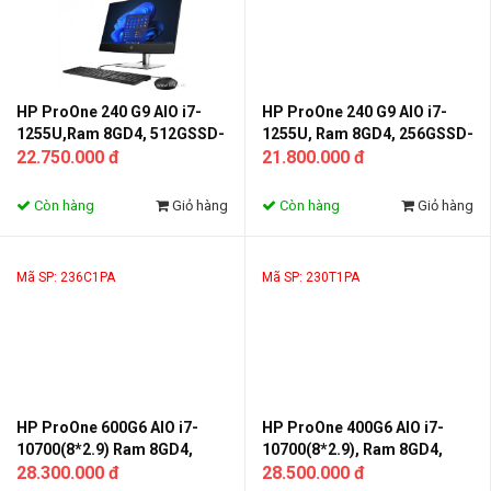
HP ProOne 240 G9 AIO i7-
HP ProOne 240 G9 AIO i7-
1255U,Ram 8GD4, 512GSSD-
1255U, Ram 8GD4, 256GSSD-
Monitor 23.8FHD IPS
22.750.000 đ
Monitor 23.8FHD IPS
21.800.000 đ
Còn hàng
Giỏ hàng
Còn hàng
Giỏ hàng
Mã SP: 236C1PA
Mã SP: 230T1PA
HP ProOne 600G6 AIO i7-
HP ProOne 400G6 AIO i7-
10700(8*2.9) Ram 8GD4,
10700(8*2.9), Ram 8GD4,
512GSSD -Monitor 21.5FHD
28.300.000 đ
512GSSD - Monitor
28.500.000 đ