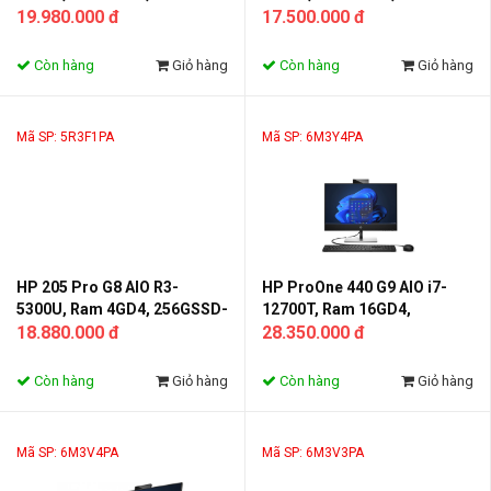
- Monitor 23.8FHD/IPS
19.980.000 đ
- Monitor 23.8FHD IPS
17.500.000 đ
Còn hàng
Giỏ hàng
Còn hàng
Giỏ hàng
Mã SP: 5R3F1PA
Mã SP: 6M3Y4PA
HP 205 Pro G8 AIO R3-
HP ProOne 440 G9 AIO i7-
5300U, Ram 4GD4, 256GSSD-
12700T, Ram 16GD4,
Monitor 23.8FHD/IPS
18.880.000 đ
512GSSD - Monitor 23.8FHD
28.350.000 đ
Còn hàng
Giỏ hàng
Còn hàng
Giỏ hàng
Mã SP: 6M3V4PA
Mã SP: 6M3V3PA