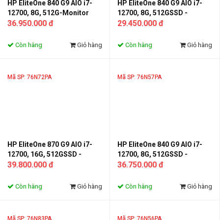
HP EliteOne 840 G9 AIO i7-
HP EliteOne 840 G9 AIO i7-
12700, 8G, 512G-Monitor
12700, 8G, 512GSSD -
23.8FHD, VGA 4G_RTX3050Ti
36.950.000 đ
Monitor 23.8 inch FHD
29.450.000 đ
Còn hàng
Giỏ hàng
Còn hàng
Giỏ hàng
Mã SP: 76N72PA
Mã SP: 76N57PA
HP EliteOne 870 G9 AIO i7-
HP EliteOne 840 G9 AIO i7-
12700, 16G, 512GSSD -
12700, 8G, 512GSSD -
Monitor 27 inch QHD,VGA
39.800.000 đ
Monitor 23.8FHD
36.750.000 đ
4G_RTX3050Ti
Còn hàng
Giỏ hàng
Còn hàng
Giỏ hàng
Mã SP: 76N83PA
Mã SP: 76N56PA