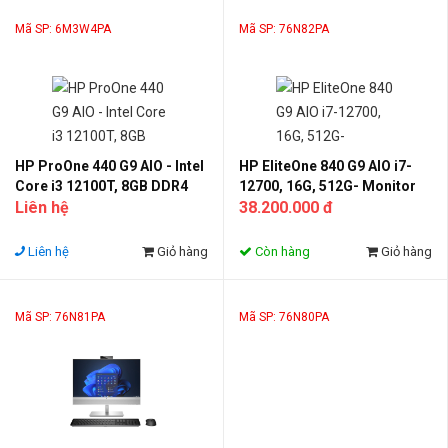
Mã SP: 6M3W4PA
Mã SP: 76N82PA
HP ProOne 440 G9 AIO - Intel
HP EliteOne 840 G9 AIO i7-
Core i3 12100T, 8GB DDR4
12700, 16G, 512G- Monitor
3200, SSD 256GB- Monitor
Liên hệ
23.8FHD,VGA 4G_RTX3050Ti
38.200.000 đ
23.8'' FHD
Liên hệ
Giỏ hàng
Còn hàng
Giỏ hàng
Mã SP: 76N81PA
Mã SP: 76N80PA