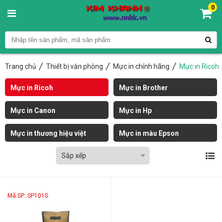
0
Trang chủ
Thiết bị văn phòng
Mực in chính hãng
Mực in Ricoh
Mực in Ricoh
Mực in Brother
Mực in Canon
Mực in Hp
Mực in thương hiệu việt
Mực in màu Epson
Sắp xếp
Mã SP: SP101S