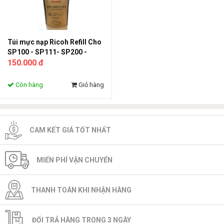
Túi mực nạp Ricoh Refill Cho
SP100 - SP111- SP200 -
SP210
150.000 đ
Còn hàng
Giỏ hàng
CAM KẾT GIÁ TỐT NHẤT
MIẾN PHÍ VẬN CHUYỂN
THANH TOÁN KHI NHẬN HÀNG
ĐỔI TRẢ HÀNG TRONG 3 NGÀY