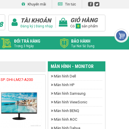
Khuyến mãi
Tin tức
GIỎ HÀNG
TÀI KHOẢN
8
|
Có
0
sản phẩm
Đăng ký
Đăng nhập
ĐỔI TRẢ HÀNG
BẢO HÀNH
Trong 3 Ngày
Tại Nơi Sử Dụng
MÀN HÌNH - MONITOR
Màn hình Dell
 SP: DHI-LM27-A200
Màn hình HP
Màn hình Samsung
Màn hình ViewSonic
Màn hình BENQ
Màn hình AOC
Màn hình Dahua