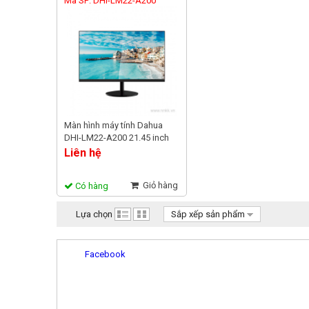
Mã SP: DHI-LM22-A200
Màn hình máy tính Dahua
DHI-LM22-A200 21.45 inch
Full HD tấm nền VA
Liên hệ
Giỏ hàng
Có hàng
Lựa chọn
Sắp xếp sản phẩm
Facebook