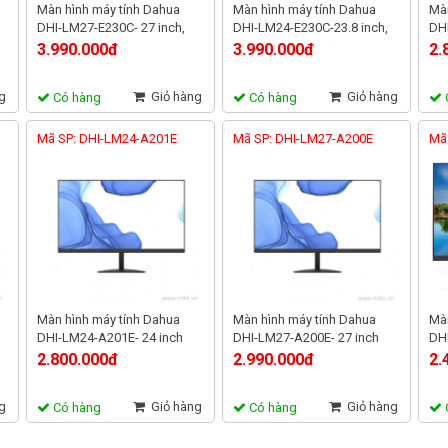
Màn hình máy tính Dahua
Màn hình máy tính Dahua
Màn
DHI-LM27-E230C- 27 inch,
DHI-LM24-E230C-23.8 inch,
DHI
Full HD,165Hz, tấm nền VA
Full HD,165Hz tấm nền VA
75
3.990.000đ
3.990.000đ
2.
g
Giỏ hàng
Giỏ hàng
Có hàng
Có hàng
Mã SP: DHI-LM24-A201E
Mã SP: DHI-LM27-A200E
Mã
Màn hình máy tính Dahua
Màn hình máy tính Dahua
Màn
DHI-LM24-A201E- 24 inch
DHI-LM27-A200E- 27 inch
DHI
Full HD, 75Hz, tấm nền IPS
Full HD,75 Hz, tấm nền VA
Ful
2.800.000đ
2.990.000đ
2.
g
Giỏ hàng
Giỏ hàng
Có hàng
Có hàng