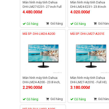
Màn hình máy tính Dahua
Màn hình máy tính Dahua
DHI-LM27-E231- 27 inch Full
DHI-LM24-E231- 23.8 inch
HD, 165Hz, tấm nền IPS
Full HD,165Hz, tấm nền IPS
4.480.000đ
4.020.000đ
Giỏ hàng
Giỏ hàn
Có hàng
Có hàng
Mã SP: DHI-LM24-A200
Mã SP: DHI-LM27-A201E
Màn hình máy tính Dahua
Màn hình máy tính Dahua
DHI-LM24-A200 - 23.8 inch,
DHI-LM27-A201E - Full HD,
Full HD, 75Hz, tấm nền VA
75Hz tấm nền IPS
2.290.000đ
3.180.000đ
Giỏ hàng
Giỏ hàn
Có hàng
Có hàng