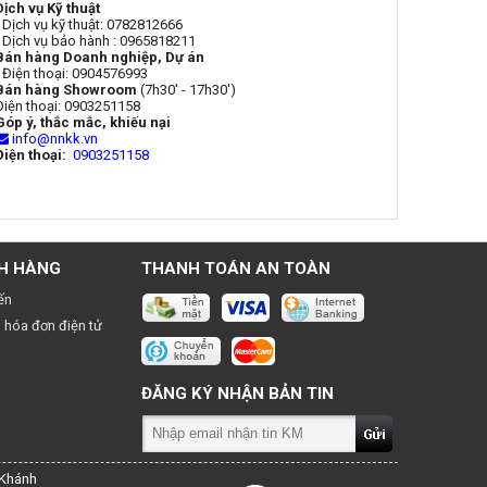
Dịch vụ Kỹ thuật
- Dịch vụ kỹ thuật: 0782812666
- Dịch vụ bảo hành : 0965818211
Bán hàng Doanh nghiệp, Dự án
- Điện thoại: 0904576993
Bán hàng Showroom
(7h30' - 17h30')
Điện thoại: 0903251158
Góp ý, thắc mắc, khiếu nại
info@nnkk.vn
Điện thoại:
0903251158
H HÀNG
THANH TOÁN AN TOÀN
ến
 hóa đơn điện tử
ĐĂNG KÝ NHẬN BẢN TIN
 Khánh