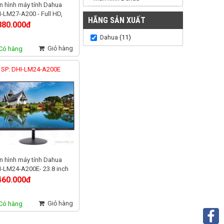
 hình máy tính Dahua
-LM27-A200 - Full HD,
HÃNG SẢN XUẤT
Hz, tấm nền VA
880.000đ
(11)
Dahua
Giỏ hàng
Có hàng
 SP: DHI-LM24-A200E
 hình máy tính Dahua
-LM24-A200E- 23.8 inch
l HD, 75 Hz tấm nền VA
460.000đ
Giỏ hàng
Có hàng