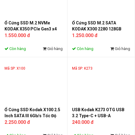
Ổ Cứng SSD M.2 NVMe
Ổ Cứng SSD M.2 SATA
KODAK X350 PCIe Gen3 x4
KODAK X300 2280 128GB
256GB 512GB 1TB 2TB Tốc
1.550.000 đ
256GB 512GB 1TB 2TB Tốc
1.250.000 đ
Độ 3400MB/s Cho Laptop PC
Độ 550MB/s Cho Laptop PC
Còn hàng
Giỏ hàng
Còn hàng
Giỏ hàng
Mã SP: X100
Mã SP: K273
Ổ Cứng SSD Kodak X100 2.5
USB Kodak K273 OTG USB
Inch SATA III 6Gb/s Tốc Độ
3.2 Type-C + USB-A
550MB/s Cho Laptop PC
2.250.000 đ
128GB/256GB Kim Loại Tốc
240.000 đ
(256GB/512GB)
Độ Cao, Flash Drive Chính
Hãng Cho Điện Thoại & Máy