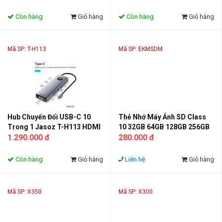
Type-C
Laptop MacBook
Còn hàng
Giỏ hàng
Còn hàng
Giỏ hàng
Mã SP: T-H113
Mã SP: EKMSDM
Hub Chuyển Đổi USB-C 10
Thẻ Nhớ Máy Ảnh SD Class
Trong 1 Jasoz T-H113 HDMI
10 32GB 64GB 128GB 256GB
4K VGA LAN RJ45 USB 3.0 PD
1.290.000 đ
Tốc Độ Cao Cho Camera Máy
280.000 đ
100W SD TF Cho Laptop
Ảnh Quay Video 4K
MacBook
Còn hàng
Giỏ hàng
Liên hệ
Giỏ hàng
Mã SP: X350
Mã SP: X300