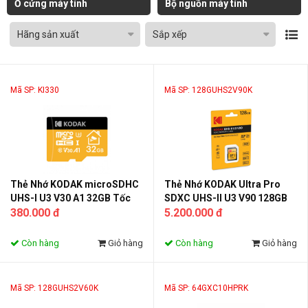
Ổ cứng máy tính
Bộ nguồn máy tính
Hãng sản xuất
Sắp xếp
Mã SP: KI330
Mã SP: 128GUHS2V90K
Thẻ Nhớ KODAK microSDHC
Thẻ Nhớ KODAK Ultra Pro
UHS-I U3 V30 A1 32GB Tốc
SDXC UHS-II U3 V90 128GB
Độ Cao Cho Điện Thoại,
380.000 đ
Tốc Độ Cao Cho Máy Ảnh
5.200.000 đ
Camera Hành Trình, Drone
DSLR Mirrorless Quay Video
Quay Video 4K
4K 8K
Còn hàng
Giỏ hàng
Còn hàng
Giỏ hàng
Mã SP: 128GUHS2V60K
Mã SP: 64GXC10HPRK