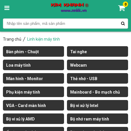
0
Trang chủ
Linh kiện máy tính
Bàn phím - Chuột
Tai nghe
Loa máy tính
Webcam
Màn hình - Monitor
Thẻ nhớ - USB
Phụ kiện máy tính
Mainboard - Bo mạch chủ
VGA - Card màn hình
Bộ vi xử lý Intel
Bộ vi xủ lý AMD
Bộ nhớ ram máy tính