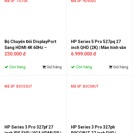
Mã SP: T-G106
Mã SP: 9D9S0U
Bộ Chuyển Đổi DisplayPort
HP Series 5 Pro 527pq 27
Sang HDMI 4K 60Hz –
inch QHD (2K) | Màn hình văn
Adapter DP to HDMI Xuất
230.000 đ
phòng cao cấp | Bảo hành 3
6.999.000 đ
Hình & Âm Thanh Cho PC,
năm
Laptop
Còn hàng
Giỏ hàng
Còn hàng
Giỏ hàng
Mã SP: B0CG3UT
Mã SP: B0CG8UT
HP Series 3 Pro 327pf 27
HP Series 3 Pro 327ph