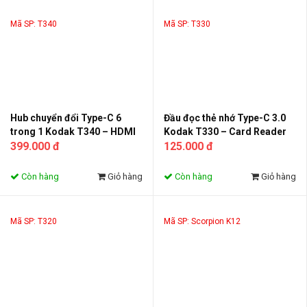
Mã SP: T340
Mã SP: T330
Hub chuyển đổi Type-C 6
Đầu đọc thẻ nhớ Type-C 3.0
trong 1 Kodak T340 – HDMI
Kodak T330 – Card Reader
4K, USB 3.0 x3, Type-C Data,
399.000 đ
TF / MicroSD hỗ trợ đến 2TB,
125.000 đ
PD 100W cho MacBook,
truyền dữ liệu tốc độ cao cho
laptop, điện thoại
laptop, MacBook, điện thoại
Còn hàng
Giỏ hàng
Còn hàng
Giỏ hàng
Mã SP: T320
Mã SP: Scorpion K12