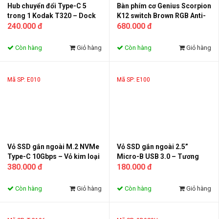
Hub chuyển đổi Type-C 5
Bàn phím cơ Genius Scorpion
trong 1 Kodak T320 – Dock
K12 switch Brown RGB Anti-
mở rộng USB 3.0, USB 2.0,
240.000 đ
Ghosting – bàn phím gaming
680.000 đ
SD/TF, Type-C, vỏ hợp kim
có dây USB cho PC và laptop
nhôm cho laptop, MacBook,
Còn hàng
Giỏ hàng
Còn hàng
Giỏ hàng
điện thoại
Mã SP: E010
Mã SP: E100
Vỏ SSD gắn ngoài M.2 NVMe
Vỏ SSD gắn ngoài 2.5”
Type-C 10Gbps – Vỏ kim loại
Micro-B USB 3.0 – Tương
tản nhiệt, hỗ trợ 4TB | E010 /
380.000 đ
thích SATA HDD/SSD | Bền &
180.000 đ
E010 Pro
Nhỏ Gọn
Còn hàng
Giỏ hàng
Còn hàng
Giỏ hàng