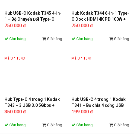
Hub USB-C Kodak T345 4-in-
Hub Kodak T344 6-in-1 Type-
1 – Bộ Chuyển Đổi Type-C
C Dock HDMI 4K PD 100W +
Sang 3 Cổng USB 3.0 + LAN
750.000 đ
Khe SSD M.2 NVMe 10Gbps –
750.000 đ
RJ45 Gigabit 1000Mbps
Bộ Chia USB-C Đa Năng Cho
Tương Thích Thunderbolt
Laptop MacBook
Còn hàng
Giỏ hàng
Còn hàng
Giỏ hàng
3/4
Mã SP: T343
Mã SP: T341
Hub Type-C 4 trong 1 Kodak
Hub USB-C 4 trong 1 Kodak
T343 – 3 USB 3.0 5Gbps +
T341 – Bộ chia 4 cổng USB
RJ45 Gigabit 1000Mbps cho
350.000 đ
3.0 tốc độ 5Gbps cho laptop,
199.000 đ
MacBook, laptop, PC
MacBook, PC, điện thoại
Còn hàng
Giỏ hàng
Còn hàng
Giỏ hàng