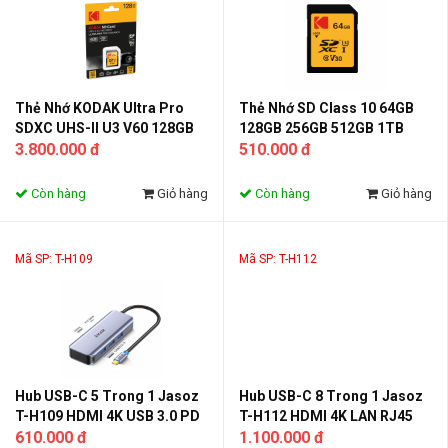
Thẻ Nhớ KODAK Ultra Pro
Thẻ Nhớ SD Class 10 64GB
SDXC UHS-II U3 V60 128GB
128GB 256GB 512GB 1TB
300MB/s – Thẻ SD Tốc Độ
3.800.000 đ
Tốc Độ Cao – Thẻ Nhớ Máy
510.000 đ
Cao Cho Máy Ảnh DSLR
Ảnh, Camera, Drone, Điện
Mirrorless Quay Video 4K 8K
Thoại Quay Video 4K
Còn hàng
Giỏ hàng
Còn hàng
Giỏ hàng
Mã SP: T-H109
Mã SP: T-H112
Hub USB-C 5 Trong 1 Jasoz
Hub USB-C 8 Trong 1 Jasoz
T-H109 HDMI 4K USB 3.0 PD
T-H112 HDMI 4K LAN RJ45
100W Cho Laptop MacBook
610.000 đ
USB 3.0 PD 100W SD TF Cho
1.100.000 đ