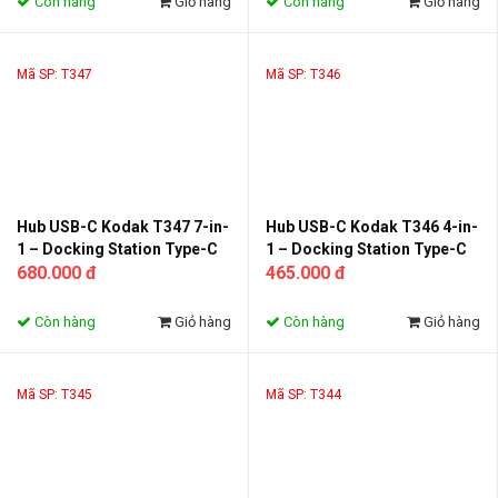
Còn hàng
Giỏ hàng
Còn hàng
Giỏ hàng
Tính
Mã SP: T347
Mã SP: T346
Hub USB-C Kodak T347 7-in-
Hub USB-C Kodak T346 4-in-
1 – Docking Station Type-C
1 – Docking Station Type-C
Sang HDMI 4K, LAN RJ45
680.000 đ
Sang 2 HDMI 4K + USB 2.0 +
465.000 đ
Gigabit, 2 USB 3.0, SD/TF,
Sạc PD 100W Cho Laptop
Sạc PD 100W
MacBook
Còn hàng
Giỏ hàng
Còn hàng
Giỏ hàng
Mã SP: T345
Mã SP: T344