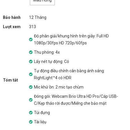
Màu Hồng
Bảo hành
12 Tháng
Lượt xem
313
Độ phân giải/khung hình trên giây: Full HD
1080p/30fps HD 720p/60fps
Thu phóng: 4x
Lấy nét tự động: Có
Tự động điều chỉnh cân bằng ánh sáng:
RightLight™4 có HDR
Tóm tắt
Mic khử ồn: 2 mic tạo chùm
Đóng gói: Webcam Brio Ultra HD Pro/Cáp USB-
C/Kẹp tháo rời được/Miếng che bảo mật
Túi đựng
Tài liệụ