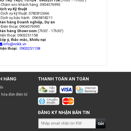
HỖ TRỢ TRỰC TUYẾN : 0903251158
(7h30' - 17h30')
- Chăm sóc khách hàng: 0904576993
Dịch vụ Kỹ thuật
- Dịch vụ kỹ thuật: 0782812666
- Dịch vụ bảo hành : 0965818211
Bán hàng Doanh nghiệp, Dự án
- Điện thoại: 0904576993
Bán hàng Showroom
(7h30' - 17h30')
Điện thoại: 0903251158
Góp ý, thắc mắc, khiếu nại
info@nnkk.vn
Điện thoại:
0903251158
H HÀNG
THANH TOÁN AN TOÀN
ến
 hóa đơn điện tử
ĐĂNG KÝ NHẬN BẢN TIN