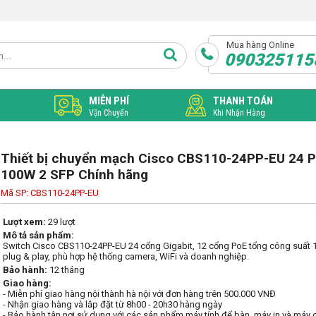
Mua hàng Online
090325115
MIỄN PHÍ
THANH TOÁN
Vận Chuyển
Khi Nhận Hàng
Thiết bị chuyển mạch Cisco CBS110-24PP-EU 24 Po
100W 2 SFP Chính hãng
Mã SP: CBS110-24PP-EU
Lượt xem:
29 lượt
Mô tả sản phẩm:
Switch Cisco CBS110-24PP-EU 24 cổng Gigabit, 12 cổng PoE tổng công suất 10
plug & play, phù hợp hệ thống camera, WiFi và doanh nghiệp.
Bảo hành:
12 tháng
Giao hàng:
- Miễn phí giao hàng nội thành hà nội với đơn hàng trên 500.000 VNĐ
- Nhận giao hàng và lắp đặt từ 8h00 - 20h30 hàng ngày
- Bảo hành tận nơi sử dụng với các sản phẩm máy tính để bàn, máy in và máy 