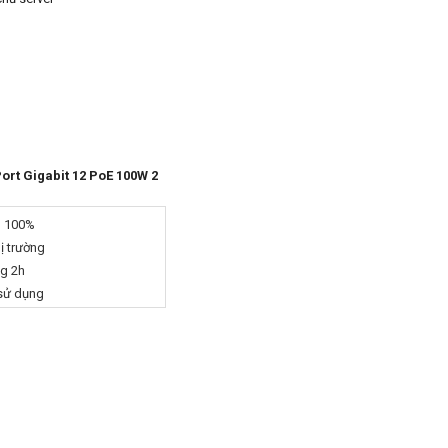
ort Gigabit 12 PoE 100W 2
g 100%
hị trường
ng 2h
 sử dụng