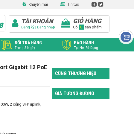
Khuyến mãi
Tin tức
GIỎ HÀNG
TÀI KHOẢN
8
|
Có
0
sản phẩm
Đăng ký
Đăng nhập
ĐỔI TRẢ HÀNG
BẢO HÀNH
Trong 3 Ngày
Tại Nơi Sử Dụng
rt Gigabit 12 PoE
CÙNG THƯƠNG HIỆU
GIÁ TƯƠNG ĐƯƠNG
0W, 2 cổng SFP uplink, 
chủ server