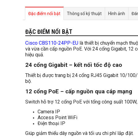
Đặc điểm nổi bật
Thông số kỹ thuật
Hình ảnh
Đán
ĐẶC ĐIỂM NỔI BẬT
Cisco CBS110-24PP-EU
là thiết bị chuyển mạch th
và vừa cần cấp nguồn PoE. Với 24 cổng Gigabit, 12 c
hiệu quả.
24 cổng Gigabit – kết nối tốc độ cao
Thiết bị được trang bị 24 cổng RJ45 Gigabit 10/100/
bộ.
12 cổng PoE – cấp nguồn qua cáp mạng
Switch hỗ trợ 12 cổng PoE với tổng công suất 100W, 
Camera IP
Access Point WiFi
Điện thoại IP
Giúp giảm thiểu dây nguồn và tối ưu chi phí lắp đặt.