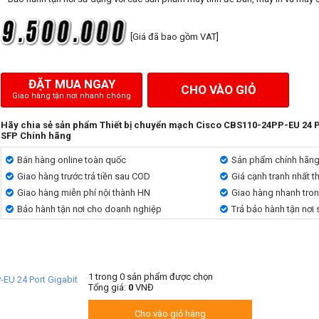
[Giá đã bao gồm VAT]
ĐẶT MUA NGAY
CHO VÀO GIỎ
Giao hàng tận nơi nhanh chóng
Hãy chia sẻ sản phẩm Thiết bị chuyển mạch Cisco CBS110-24PP-EU 24 P
SFP Chính hãng
Bán hàng online toàn quốc
Sản phẩm chính hãn
Giao hàng trước trả tiền sau COD
Giá cạnh tranh nhất t
Giao hàng miễn phí nội thành HN
Giao hàng nhanh tro
Bảo hành tận nơi cho doanh nghiệp
Trả bảo hành tận nơi
1
trong
0
sản phẩm được chọn
-EU 24 Port Gigabit
Tổng giá:
0
VNĐ
Cho vào giỏ hàng