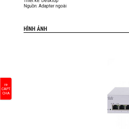
Thiết kế: Desktop
Nguồn: Adapter ngoài
HÌNH ẢNH
re
CAPT
CHA