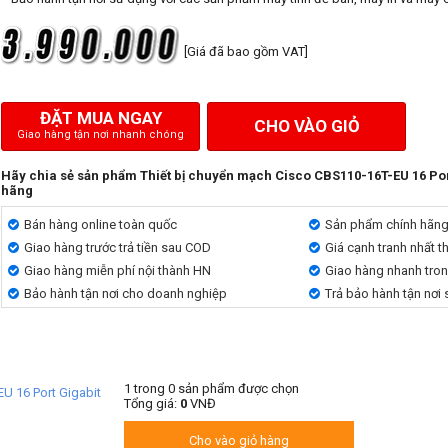
[Giá đã bao gồm VAT]
ĐẶT MUA NGAY
CHO VÀO GIỎ
Giao hàng tận nơi nhanh chóng
Hãy chia sẻ sản phẩm Thiết bị chuyển mạch Cisco CBS110-16T-EU 16 Por
hãng
Bán hàng online toàn quốc
Sản phẩm chính hãn
Giao hàng trước trả tiền sau COD
Giá cạnh tranh nhất t
Giao hàng miễn phí nội thành HN
Giao hàng nhanh tro
Bảo hành tận nơi cho doanh nghiệp
Trả bảo hành tận nơi
1
trong
0
sản phẩm được chọn
U 16 Port Gigabit
Tổng giá:
0
VNĐ
Cho vào giỏ hàng