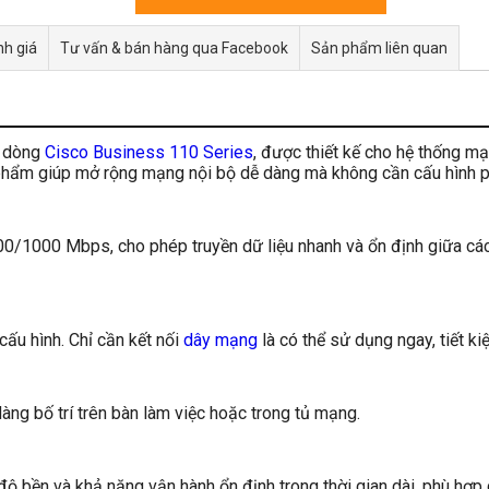
h giá
Tư vấn & bán hàng qua Facebook
Sản phẩm liên quan
c dòng
Cisco Business 110 Series
, được thiết kế cho hệ thống m
phẩm giúp mở rộng mạng nội bộ dễ dàng mà không cần cấu hình p
00/1000 Mbps, cho phép truyền dữ liệu nhanh và ổn định giữa các 
ấu hình. Chỉ cần kết nối
dây mạng
là có thể sử dụng ngay, tiết kiệ
àng bố trí trên bàn làm việc hoặc trong tủ mạng.
ộ bền và khả năng vận hành ổn định trong thời gian dài, phù hợp