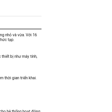
ạng nhỏ và vừa. Với 16
hức tạp.
thiết bị như máy tính,
m thời gian triển khai.
 cho hệ thống hoạt động