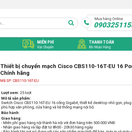
Mua hàng Online
090325115
MIỄN PHÍ
THANH TOÁN
Vận Chuyển
Khi Nhận Hàng
Thiết bị chuyển mạch Cisco CBS110-16T-EU 16 Por
Chính hãng
Mã SP: CBS110-16T-EU
Lượt xem:
25 lượt
Mô tả sản phẩm:
Switch Cisco CBS110-16T-EU 16 cổng Gigabit, thiết kế desktop nhỏ gọn, plug &
phù hợp văn phòng, cửa hàng và hệ thống mạng nội bộ.
Bảo hành:
Giao hàng:
- Miễn phí giao hàng nội thành hà nội với đơn hàng trên 500.000 VNĐ
- Nhận giao hàng và lắp đặt từ 8h00 - 20h30 hàng ngày
- Bảo hành tận nơi sử dụng với các sản phẩm máy tính để bàn, máy in và máy 