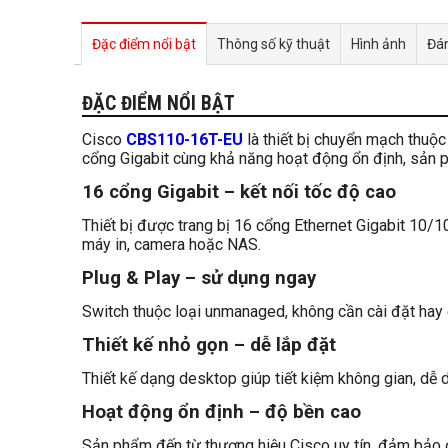
Đặc điểm nổi bật
Thông số kỹ thuật
Hình ảnh
Đán
ĐẶC ĐIỂM NỔI BẬT
Cisco
CBS110-16T-EU
là thiết bị chuyển mạch thuộ
cổng Gigabit cùng khả năng hoạt động ổn định, sản 
16 cổng Gigabit – kết nối tốc độ cao
Thiết bị được trang bị 16 cổng Ethernet Gigabit 10/1
máy in, camera hoặc NAS.
Plug & Play – sử dụng ngay
Switch thuộc loại unmanaged, không cần cài đặt hay c
Thiết kế nhỏ gọn – dễ lắp đặt
Thiết kế dạng desktop giúp tiết kiệm không gian, dễ d
Hoạt động ổn định – độ bền cao
Sản phẩm đến từ thương hiệu Cisco uy tín, đảm bảo đ