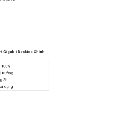
t Gigabit Desktop Chính
g 100%
hị trường
ng 2h
 sử dụng