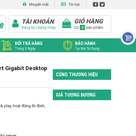
Khuyến mãi
Tin tức
GIỎ HÀNG
TÀI KHOẢN
8
|
Có
0
sản phẩm
Đăng ký
Đăng nhập
ĐỔI TRẢ HÀNG
BẢO HÀNH
Trong 3 Ngày
Tại Nơi Sử Dụng
t Gigabit Desktop
CÙNG THƯƠNG HIỆU
GIÁ TƯƠNG ĐƯƠNG
 play, hoạt động ổn định, 
chủ server