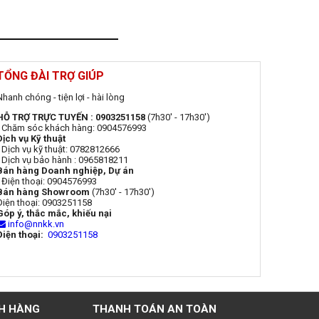
TỔNG ĐÀI TRỢ GIÚP
Nhanh chóng - tiện lợi - hài lòng
HỖ TRỢ TRỰC TUYẾN : 0903251158
(7h30' - 17h30')
- Chăm sóc khách hàng: 0904576993
Dịch vụ Kỹ thuật
- Dịch vụ kỹ thuật: 0782812666
- Dịch vụ bảo hành : 0965818211
Bán hàng Doanh nghiệp, Dự án
- Điện thoại: 0904576993
Bán hàng Showroom
(7h30' - 17h30')
Điện thoại: 0903251158
Góp ý, thắc mắc, khiếu nại
info@nnkk.vn
Điện thoại:
0903251158
H HÀNG
THANH TOÁN AN TOÀN