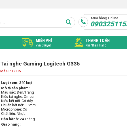
Mua hàng Online
090325115
MIỄN PHÍ
THANH TOÁN
Vận Chuyển
Khi Nhận Hàng
Tai nghe Gaming Logitech G335
Mã SP: G335
Lượt xem:
340 lượt
Mô tả sản phẩm:
Màu sắc: Đen/Trắng

Kiểu tai nghe: On-ear

Kiểu kết nối: Có dây

Chuẩn kết nối: 3.5mm

Microphone: Có

Chất liệu: Nhựa
Bảo hành:
24 Tháng
Giao hàng: