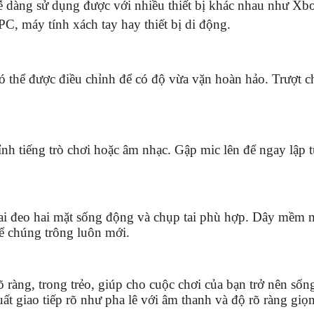
ễ dàng sử dụng được với nhiều thiết bị khác nhau như Xb
C, máy tính xách tay hay thiết bị di động.
ó thể được điều chỉnh để có độ vừa vặn hoàn hảo. Trượt c
h tiếng trò chơi hoặc âm nhạc. Gập mic lên để ngay lập tứ
ai đeo hai mặt sống động và chụp tai phù hợp. Dây mềm m
để chúng trông luôn mới.
ràng, trong trẻo, giúp cho cuộc chơi của bạn trở nên số
t giao tiếp rõ như pha lê với âm thanh và độ rõ ràng giọn