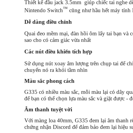
Thiết kế đầu jack 3.5mm giúp chiếc tai nghe d
™
Nintendo Switch
cũng như hầu hết máy tính P
Dễ dàng điều chỉnh
Quai đeo mềm mại, đàn hồi ôm lấy tai bạn và c
sao cho có cảm giác vừa nhất
Các nút điều khiển tích hợp
Sử dụng nút xoay âm lượng trên chụp tai để chỉn
chuyển nó ra khỏi tầm nhìn
Màu sắc phong cách
G335 có nhiều màu sắc, mỗi màu lại có dây qu
để bạn có thể chọn lựa màu sắc và giặt được - 
Âm thanh tuyệt vời
Với màng loa 40mm, G335 đem lại âm thanh rõ 
chứng nhận Discord để đảm bảo đem lại hiệu suấ