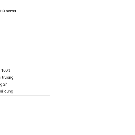
chủ server
g 100%
hị trường
ng 2h
 sử dụng