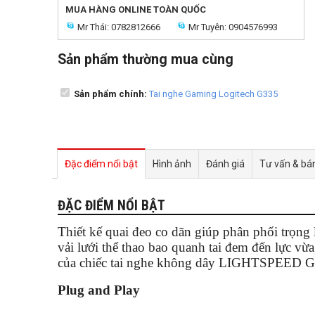
MUA HÀNG ONLINE TOÀN QUỐC
Mr Thái: 0782812666
Mr Tuyên: 0904576993
Sản phẩm thường mua cùng
Sản phẩm chính:
Tai nghe Gaming Logitech G335
Đặc điểm nổi bật
Hình ảnh
Đánh giá
Tư vấn & bá
ĐẶC ĐIỂM NỔI BẬT
Thiết kế quai đeo co dãn giúp phân phối trọng
vải lưới thể thao bao quanh tai đem đến lực vừ
của chiếc tai nghe không dây LIGHTSPEED G7
Plug and Play