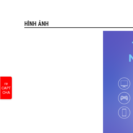
HÌNH ẢNH
re
CAPT
CHA