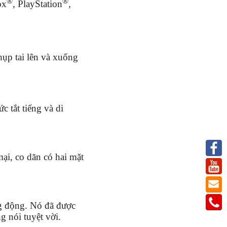
®
®
ox
, PlayStation
,
hụp tai lên và xuống
c tắt tiếng và di
ại, co dãn có hai mặt
ng động. Nó đã được
g nói tuyệt vời.