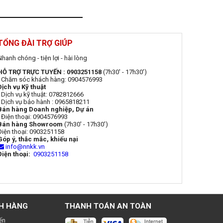
TỔNG ĐÀI TRỢ GIÚP
Nhanh chóng - tiện lợi - hài lòng
HỖ TRỢ TRỰC TUYẾN : 0903251158
(7h30' - 17h30')
- Chăm sóc khách hàng: 0904576993
Dịch vụ Kỹ thuật
- Dịch vụ kỹ thuật: 0782812666
- Dịch vụ bảo hành : 0965818211
Bán hàng Doanh nghiệp, Dự án
- Điện thoại: 0904576993
Bán hàng Showroom
(7h30' - 17h30')
Điện thoại: 0903251158
Góp ý, thắc mắc, khiếu nại
info@nnkk.vn
Điện thoại:
0903251158
H HÀNG
THANH TOÁN AN TOÀN
ến