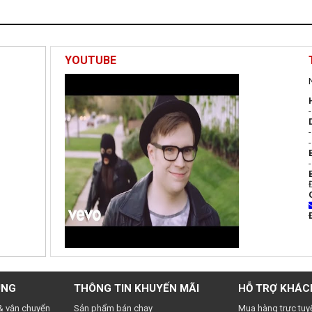
YOUTUBE
UNG
THÔNG TIN KHUYẾN MÃI
HỖ TRỢ KHÁC
& vận chuyển
Sản phẩm bán chạy
Mua hàng trực tuy