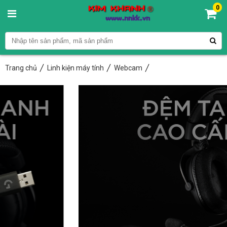
0
Trang chủ
Linh kiện máy tính
Webcam