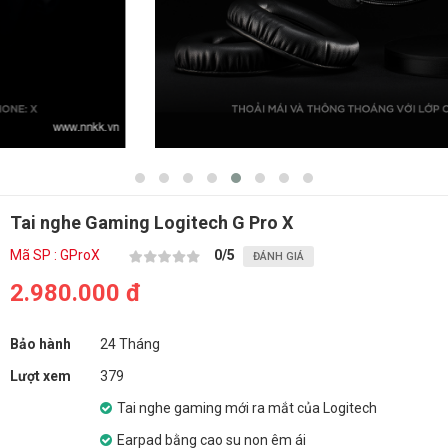
Tai nghe Gaming Logitech G Pro X
Mã SP : GProX
0
/5
ĐÁNH GIÁ
2.980.000 đ
Bảo hành
24 Tháng
Lượt xem
379
Tai nghe gaming mới ra mắt của Logitech
Earpad bằng cao su non êm ái