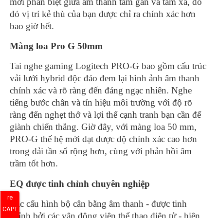
mới phân biệt giữa âm thanh tầm gần và tầm xa, do
đó vị trí kẻ thù của bạn được chỉ ra chính xác hơn
bao giờ hết.
Màng loa Pro G 50mm
Tai nghe gaming Logitech PRO-G bao gồm cấu trúc
vải lưới hybrid độc đáo đem lại hình ảnh âm thanh
chính xác và rõ ràng đến đáng ngạc nhiên. Nghe
tiếng bước chân và tín hiệu môi trường với độ rõ
ràng đến nghẹt thở và lợi thế cạnh tranh bạn cần để
giành chiến thắng. Giờ đây, với màng loa 50 mm,
PRO-G thế hệ mới đạt được độ chính xác cao hơn
trong dải tần số rộng hơn, cùng với phản hồi âm
trầm tốt hơn.
EQ được tinh chỉnh chuyên nghiệp
re
Các cấu hình bộ cân bằng âm thanh - được tinh
CAPT
chỉnh bởi các vận động viên thể thao điện tử - hiện