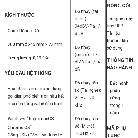
ĐÓNG GÓI
Độ nhạy (tai
KÍCH THƯỚC
Tai nghe máy
nghe):
tính USB
94dBV/Pa +/-
Cao x Rộng x Dài:
Tài liệu
3 dB
hướng dẫn
200 mm x 245 mm x 72 mm
Độ nhạy
sử dụng
(micrô): -17
Trọng lượng: 0,197 Kg
THÔNG TIN
dBV/Pa +/- 4
BẢO HÀNH
dB
YÊU CẦU HỆ THỐNG
Độ nhạy tần
Bảo hành
Hoạt động với các ứng dụng
số (Tai nghe):
phần
gọi điện phổ biến trên hầu hết
20 Hz - 20
cứng
mọi nền tảng và hệ điều hành.
kHz
trong 1
năm
®
Độ nhạy tần
Windows
hoặc macOS
số (Micrô):
™
Chrome OS
MÃ PHỤ
100 Hz -10
Cổng USB (Cổng loại A hoặc
TÙNG