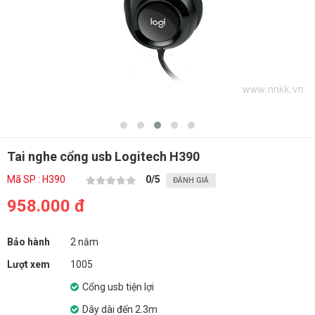
Tai nghe cổng usb Logitech H390
Mã SP : H390
0
/5
ĐÁNH GIÁ
958.000 đ
Bảo hành
2 năm
Lượt xem
1005
Cổng usb tiện lợi
Dây dài đến 2.3m