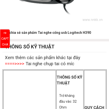
Hãy chia sẻ sản phẩm Tai nghe cổng usb Logitech H390
re
CAPT
CHA
THÔNG SỐ KỸ THUẬT
Xem thêm các sản phẩm khác tại đây
====>>>>
Tai nghe chụp tai có míc
THÔNG SỐ KỸ
THUẬT
Trở kháng
đầu vào: 32
Ohm
QUY CÁCH