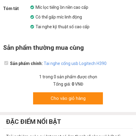
Míc lọc tiếng ồn nền cao cấp
Tóm tắt
Có thể gấp míc linh động
Tai nghe kỹ thuật số cao cấp
Sản phẩm thường mua cùng
Sản phẩm chính:
Tai nghe cổng usb Logitech H390
1
trong
0
sản phẩm được chọn
Tổng giá:
0
VNĐ
Cho vào giỏ hàng
ĐẶC ĐIỂM NỔI BẬT