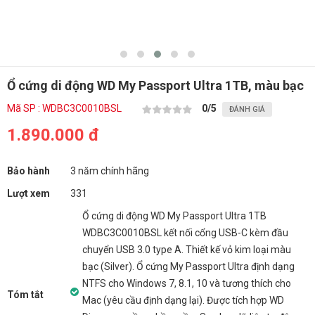
Ổ cứng di động WD My Passport Ultra 1TB, màu bạc
Mã SP : WDBC3C0010BSL
0
/5
ĐÁNH GIÁ
1.890.000 đ
Bảo hành
3 năm chính hãng
Lượt xem
331
Ổ cứng di động WD My Passport Ultra 1TB
WDBC3C0010BSL kết nối cổng USB-C kèm đầu
chuyển USB 3.0 type A. Thiết kế vỏ kim loại màu
bạc (Silver). Ổ cứng My Passport Ultra định dạng
NTFS cho Windows 7, 8.1, 10 và tương thích cho
Tóm tắt
Mac (yêu cầu định dạng lại). Được tích hợp WD