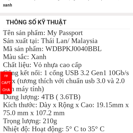
xanh
THÔNG SỐ KỸ THUẬT
Tên sản phẩm: My Passport
Sản xuất tại: Thái Lan/ Malaysia
Mã sản phẩm: WDBPKJ0040BBL
Màu sắc: Xanh
Chất liệu: Vỏ nhựa cao cấp
Cổng kết nối: 1 cổng USB 3.2 Gen1 10Gb/s
re
max (tương thích với chuẩn usb 3.0 và 2.0
CAPT
trên máy tính)
CHA
Dung lượng: 4TB ( 3.6TB)
Kích thước: Dày x Rộng x Cao: 19.15mm x
75.0 mm x 107.2 mm
Trọng lượng: 210g
Nhiệt độ: Hoạt động: 5° C to 35° C