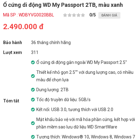
Ổ cứng di động WD My Passport 2TB, màu xanh
Mã SP : WDBYVG0020BBL
0
/5
ĐÁNH GIÁ
2.490.000 đ
Bảo hành
36 tháng chính hãng
Lượt xem
311
Ổ cứng di động gắn ngoài WD My Passport 2.5''
Thiết kế nhỏ gọn 2.5"" với dung lượng cao, có nhiều
màu để chọn lựa
Dung lượng: 2TB
Tốc độ truyền dữ liệu: 5GB/s
Tóm tắt
Kết nối: USB 3.0, tương thích với USB 2.0
Mật khẩu bảo vệ với mã hóa phần cứng, kết hợp với
phần mềm sao lưu dữ liệu WD SmartWare
Tương thích: Windows® 10, Windows 8, Windows 7