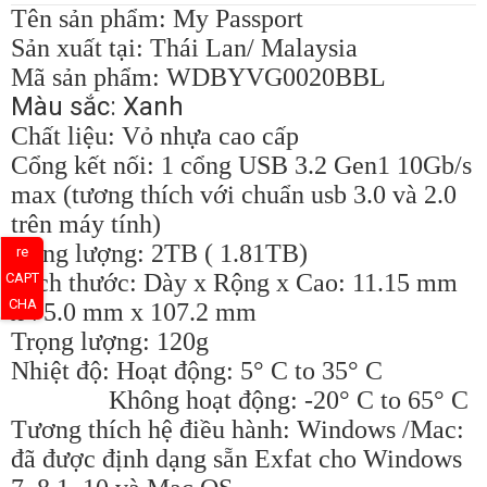
Tên sản phẩm: My Passport
Sản xuất tại: Thái Lan/ Malaysia
Mã sản phẩm: WDBYVG0020BBL
Màu sắc: Xanh
Chất liệu: Vỏ nhựa cao cấp
Cổng kết nối: 1 cổng USB 3.2 Gen1 10Gb/s
max (tương thích với chuẩn usb 3.0 và 2.0
trên máy tính)
Dung lượng: 2TB ( 1.81TB)
re
Kích thước: Dày x Rộng x Cao: 11.15 mm
CAPT
CHA
x 75.0 mm x 107.2 mm
Trọng lượng: 120g
Nhiệt độ: Hoạt động: 5° C to 35° C
Không hoạt động: -20° C to 65° C
Tương thích hệ điều hành: Windows /Mac:
đã được định dạng sẵn Exfat cho Windows