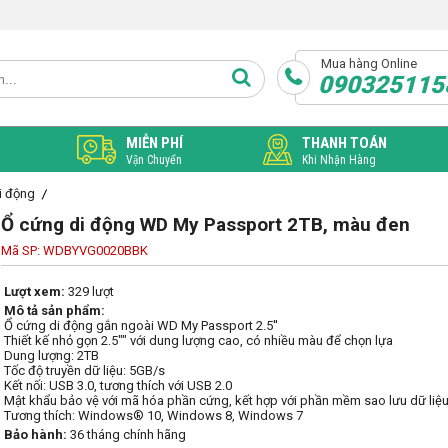
Mua hàng Online
090325115
MIỄN PHÍ
THANH TOÁN
Vận Chuyển
Khi Nhận Hàng
i động
Ổ cứng di động WD My Passport 2TB, màu đen
Mã SP: WDBYVG0020BBK
Lượt xem:
329 lượt
Mô tả sản phẩm:
Ổ cứng di động gắn ngoài WD My Passport 2.5''

Thiết kế nhỏ gọn 2.5"" với dung lượng cao, có nhiều màu để chọn lựa

Dung lượng: 2TB

Tốc độ truyền dữ liệu: 5GB/s

Kết nối: USB 3.0, tương thích với USB 2.0

Mật khẩu bảo vệ với mã hóa phần cứng, kết hợp với phần mềm sao lưu dữ li
Tương thích: Windows® 10, Windows 8, Windows 7
Bảo hành:
36 tháng chính hãng