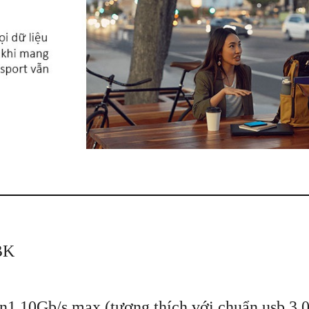
BK
n1 10Gb/s max (tương thích với chuẩn usb 3.0