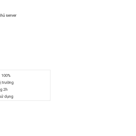
chủ server
g 100%
hị trường
ng 2h
 sử dụng