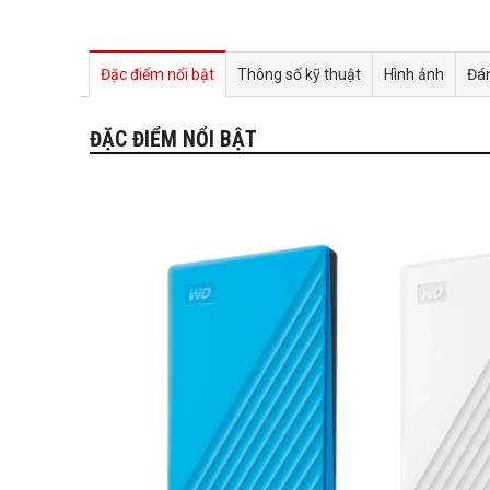
Đặc điểm nổi bật
Thông số kỹ thuật
Hình ảnh
Đán
ĐẶC ĐIỂM NỔI BẬT