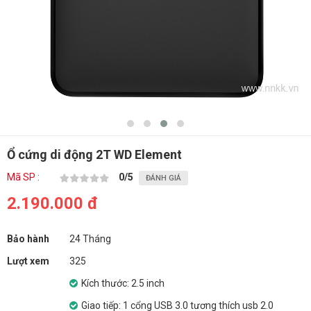
Ổ cứng di động 2T WD Element
Mã SP :
0
/5
ĐÁNH GIÁ
2.190.000 đ
Bảo hành
24 Tháng
Lượt xem
325
Kích thước: 2.5 inch
Giao tiếp: 1 cổng USB 3.0 tương thích usb 2.0