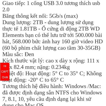
Giao tiếp: 1 cổng USB 3.0 tương thích usb
2.0
Băng thông kết nối: 5Gb/s (max)
Dung lượng: 2TB - dung lượng sử dụng
thực tế 1.81TB - Ổ cứng di động 2TB WD
Elements bạn có thể lưu trữ tới 500.000 bài
hát, 568.000 bức ảnh hay 160 giờ video HD
(60 bộ phim chất lượng cao tầm 30-35GB)
Màu sắc: Đen
Kích thước vật lý: cao x dày x rộng: 111 x
21 x 82.4 mm; nặng: 0.234kg
re
CAPT
Nhiệt độ: Hoạt động: 5° C to 35° C; Không
CHA
hoạt động: -20° C to 65° C
Tương thích hệ điều hành: Windows /Mac:
đã được định dạng sẵn NTFS cho Windows
7, 8.1, 10, yêu cầu định dạng lại khi sử
dụng cho Mac OS