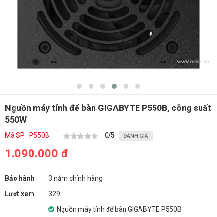
Nguồn máy tính để bàn GIGABYTE P550B, công suất
550W
Mã SP : P550B
0
/5
ĐÁNH GIÁ
1.090.000 đ
Bảo hành
3 năm chính hãng
Lượt xem
329
Nguồn máy tính để bàn GIGABYTE P550B