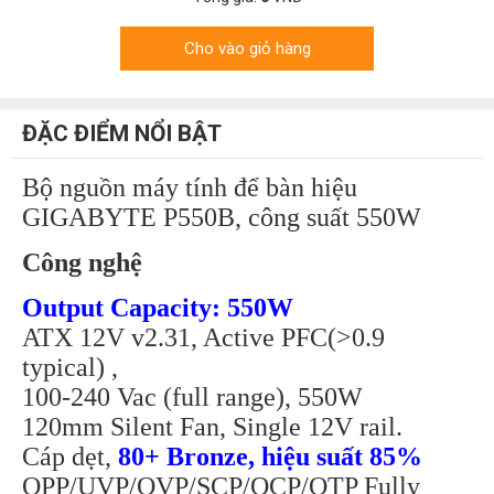
Cho vào giỏ hàng
ĐẶC ĐIỂM NỔI BẬT
Bộ nguồn máy tính để bàn hiệu
GIGABYTE P550B, công suất 550W
Công nghệ
Output Capacity: 550W
ATX 12V v2.31, Active PFC(>0.9
typical) ,
100-240 Vac (full range), 550W
120mm Silent Fan, Single 12V rail.
Cáp dẹt,
80+ Bronze, hiệu suất 85%
OPP/UVP/OVP/SCP/OCP/OTP Fully