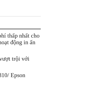
phí thấp nhất cho
oạt động in ấn
ượt trội với
810/ Epson