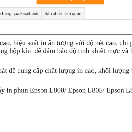
n hàng qua Facebook
Sản phẩm liên quan
o, hiệu suất in ấn tượng với độ nét cao, chi 
g hộp kín để đảm bảo độ tinh khiết mực và h
t để cung cấp chất lượng in cao, khối lượng v
áy in phun Epson L800/ Epson L805/ Epson L