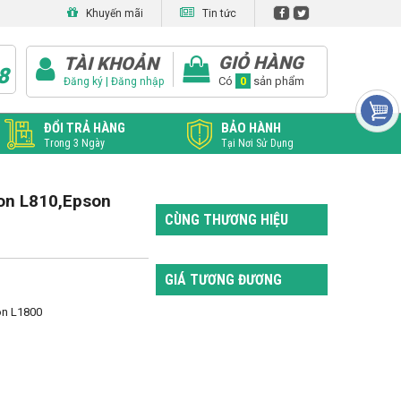
Khuyến mãi
Tin tức
GIỎ HÀNG
TÀI KHOẢN
8
|
Có
0
sản phẩm
Đăng ký
Đăng nhập
ĐỔI TRẢ HÀNG
BẢO HÀNH
Trong 3 Ngày
Tại Nơi Sử Dụng
on L810,Epson
CÙNG THƯƠNG HIỆU
GIÁ TƯƠNG ĐƯƠNG
n L1800
