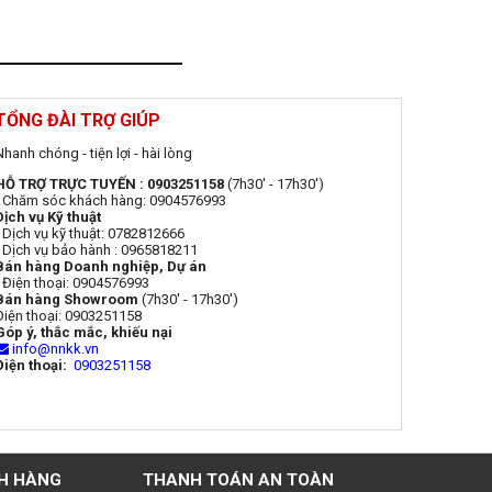
TỔNG ĐÀI TRỢ GIÚP
Nhanh chóng - tiện lợi - hài lòng
HỖ TRỢ TRỰC TUYẾN : 0903251158
(7h30' - 17h30')
- Chăm sóc khách hàng: 0904576993
Dịch vụ Kỹ thuật
- Dịch vụ kỹ thuật: 0782812666
- Dịch vụ bảo hành : 0965818211
Bán hàng Doanh nghiệp, Dự án
- Điện thoại: 0904576993
Bán hàng Showroom
(7h30' - 17h30')
Điện thoại: 0903251158
Góp ý, thắc mắc, khiếu nại
info@nnkk.vn
Điện thoại:
0903251158
H HÀNG
THANH TOÁN AN TOÀN