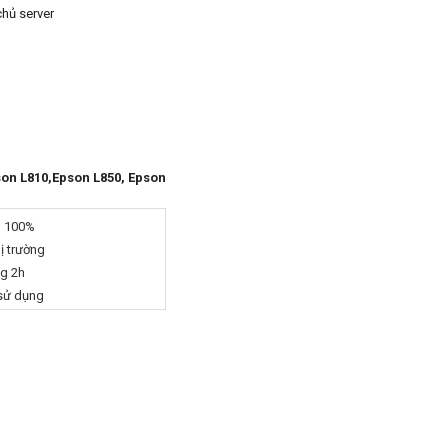
chủ server
on L810,Epson L850, Epson
g 100%
hị trường
ng 2h
 sử dụng