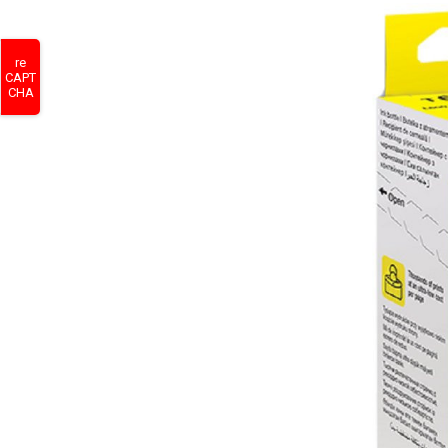
re
CAPT
CHA