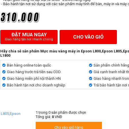
- Bảo hành tận nơi sử dụng với các sản phẩm máy tính để bàn, máy in và máy 
ĐẶT MUA NGAY
CHO VÀO GIỎ
Giao hàng tận nơi nhanh chóng
Hãy chia sẻ sản phẩm Mực màu vàng máy in Epson L800,Epson L805,Eps
L1800
Bán hàng online toàn quốc
Sản phẩm chính hãn
Giao hàng trước trả tiền sau COD
Giá cạnh tranh nhất t
Giao hàng miễn phí nội thành HN
Giao hàng nhanh tro
Bảo hành tận nơi cho doanh nghiệp
Trả bảo hành tận nơi
1
trong
0
sản phẩm được chọn
 L805,Epson
Tổng giá:
0
VNĐ
Cho vào giỏ hàng