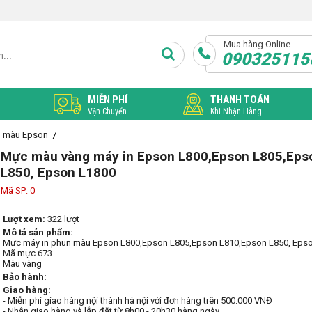
Mua hàng Online
090325115
MIỄN PHÍ
THANH TOÁN
Vận Chuyển
Khi Nhận Hàng
n màu Epson
Mực màu vàng máy in Epson L800,Epson L805,Eps
L850, Epson L1800
Mã SP: 0
Lượt xem:
322 lượt
Mô tả sản phẩm:
Mực máy in phun màu Epson L800,Epson L805,Epson L810,Epson L850, Epso
Mã mực 673

Màu vàng
Bảo hành:
Giao hàng:
- Miễn phí giao hàng nội thành hà nội với đơn hàng trên 500.000 VNĐ
- Nhận giao hàng và lắp đặt từ 8h00 - 20h30 hàng ngày