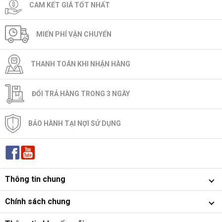
CAM KẾT GIÁ TỐT NHẤT
MIẾN PHÍ VẬN CHUYỂN
THANH TOÁN KHI NHẬN HÀNG
ĐỔI TRẢ HÀNG TRONG 3 NGÀY
BẢO HÀNH TẠI NỢI SỬ DỤNG
Thông tin chung
Chính sách chung