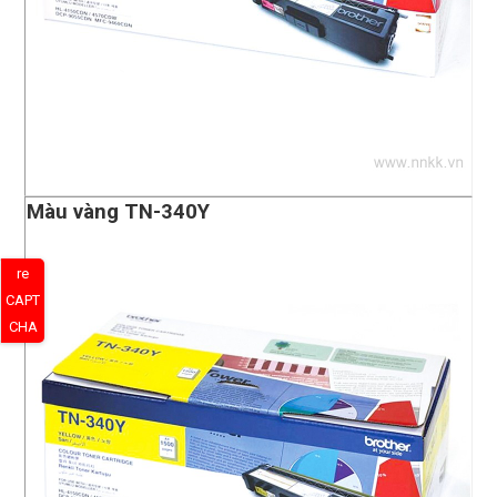
Màu vàng TN-340Y
re
CAPT
CHA