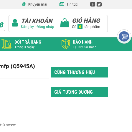
Khuyến mãi
Tin tức
GIỎ HÀNG
TÀI KHOẢN
8
|
Có
0
sản phẩm
Đăng ký
Đăng nhập
ĐỔI TRẢ HÀNG
BẢO HÀNH
Trong 3 Ngày
Tại Nơi Sử Dụng
 mfp (Q5945A)
CÙNG THƯƠNG HIỆU
GIÁ TƯƠNG ĐƯƠNG
chủ server