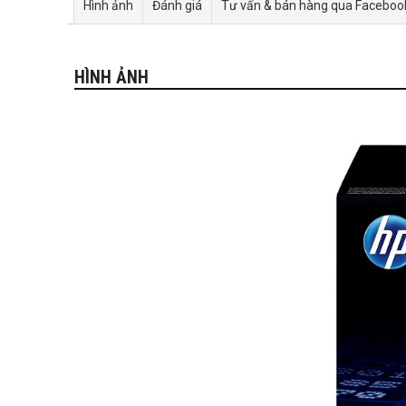
Hình ảnh
Đánh giá
Tư vấn & bán hàng qua Faceboo
HÌNH ẢNH