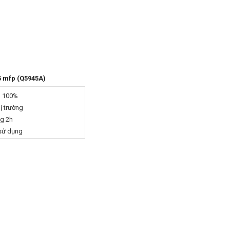
5 mfp (Q5945A)
g 100%
hị trường
ng 2h
 sử dụng