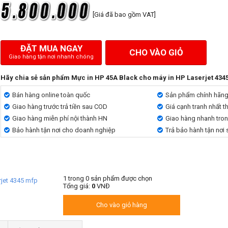
[Giá đã bao gồm VAT]
ĐẶT MUA NGAY
CHO VÀO GIỎ
Giao hàng tận nơi nhanh chóng
Hãy chia sẻ sản phẩm Mực in HP 45A Black cho máy in HP Laserjet 434
Bán hàng online toàn quốc
Sản phẩm chính hãn
Giao hàng trước trả tiền sau COD
Giá cạnh tranh nhất t
Giao hàng miễn phí nội thành HN
Giao hàng nhanh tro
Bảo hành tận nơi cho doanh nghiệp
Trả bảo hành tận nơi
1
trong
0
sản phẩm được chọn
rjet 4345 mfp
Tổng giá:
0
VNĐ
Cho vào giỏ hàng