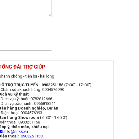
TỔNG ĐÀI TRỢ GIÚP
Nhanh chóng - tiện lợi - hài lòng
HỖ TRỢ TRỰC TUYẾN : 0903251158
(7h30' - 17h30')
- Chăm sóc khách hàng: 0904576993
Dịch vụ Kỹ thuật
- Dịch vụ kỹ thuật: 0782812666
- Dịch vụ bảo hành : 0965818211
Bán hàng Doanh nghiệp, Dự án
- Điện thoại: 0904576993
Bán hàng Showroom
(7h30' - 17h30')
Điện thoại: 0903251158
Góp ý, thắc mắc, khiếu nại
info@nnkk.vn
Điện thoại:
0903251158