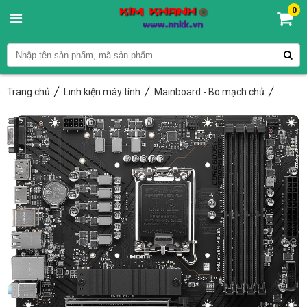
0
Trang chủ
Linh kiện máy tính
Mainboard - Bo mạch chủ