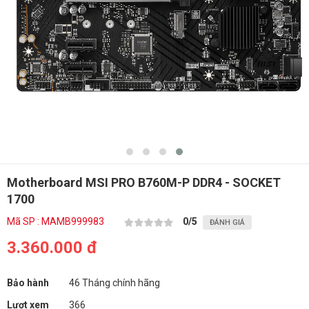
Motherboard MSI PRO B760M-P DDR4 - SOCKET
1700
Mã SP : MAMB999983
0
/5
ĐÁNH GIÁ
3.360.000 đ
Bảo hành
46 Tháng chính hãng
Lượt xem
366