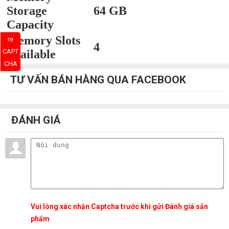
Storage
64 GB
Capacity
Memory Slots
re
4
Available
CAPT
CHA
TƯ VẤN BÁN HÀNG QUA FACEBOOK
ĐÁNH GIÁ
Vui lòng xác nhận Captcha trước khi gửi Đánh giá sản
phẩm