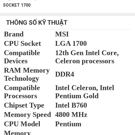
SOCKET 1700
THÔNG SỐ KỸ THUẬT
Brand
MSI
CPU Socket
LGA 1700
Compatible
12th Gen Intel Core,
Devices
Celeron processors
RAM Memory
DDR4
Technology
Compatible
Intel Celeron, Intel
Processors
Pentium Gold
Chipset Type
Intel B760
Memory Speed
4800 MHz
CPU Model
Pentium
Memory