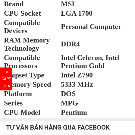
Brand
MSI
CPU Socket
LGA 1700
Compatible
Personal Computer
Devices
RAM Memory
DDR4
Technology
Compatible
Intel Celeron, Intel
Processors
Pentium Gold
re
Chipset Type
Intel Z790
CAPT
Memory Speed
5333 MHz
CHA
Platform
DOS
Series
MPG
CPU Model
Pentium
TƯ VẤN BÁN HÀNG QUA FACEBOOK