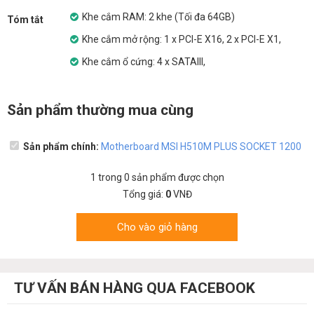
Khe cắm RAM: 2 khe (Tối đa 64GB)
Tóm tắt
Khe cắm mở rộng: 1 x PCI-E X16, 2 x PCI-E X1,
Khe cắm ổ cứng: 4 x SATAIII,
Sản phẩm thường mua cùng
Sản phẩm chính:
Motherboard MSI H510M PLUS SOCKET 1200
1
trong
0
sản phẩm được chọn
Tổng giá:
0
VNĐ
Cho vào giỏ hàng
TƯ VẤN BÁN HÀNG QUA FACEBOOK