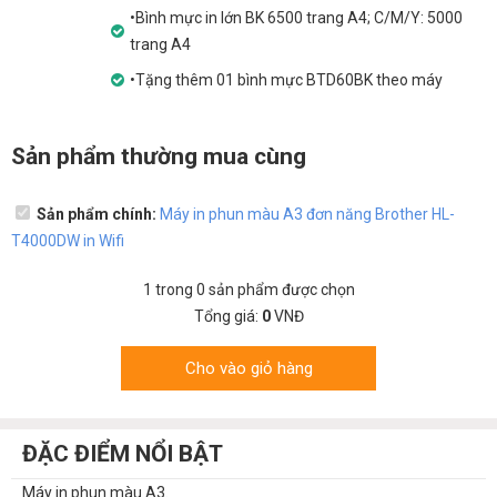
•Bình mực in lớn BK 6500 trang A4; C/M/Y: 5000
trang A4
•Tặng thêm 01 bình mực BTD60BK theo máy
Sản phẩm thường mua cùng
Sản phẩm chính:
Máy in phun màu A3 đơn năng Brother HL-
T4000DW in Wifi
1
trong
0
sản phẩm được chọn
Tổng giá:
0
VNĐ
Cho vào giỏ hàng
ĐẶC ĐIỂM NỔI BẬT
Máy in phun màu A3.