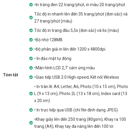
•In trắng đen 22 trang/phút, in màu 20 trang/phút
Tốc độ in nhanh lên đến 35 trang/phút (đơn sắc) và
27 trang/phút (màu)
Tốc độ in trang đầu 5,5s (đơn sắc) và 6s (màu)
•Bộ nhớ 128MB
•Độ phân giải in lên đến 1200 x 4800dpi.
• In đảo mặt tự động
•Màn hình LCD 2,7' cảm ứng màu
Tóm tắt
•Giao tiếp USB 2.0 High-speed; Kết nối Wireless
• In tràn lề: A4, Letter, A6, Photo (10 x 15 cm), Photo
L (9 x 13 cm), Photo 2L (13 x 18 cm), Index card (13
x 20 cm)
• In trực tiếp qua USB (chỉ file định dạng JPEG)
•Khay giấy lên đến 250 trang (80gsm); Khay ra 100
trang (A4); Khay tay đa năng lên đến 100 tờ