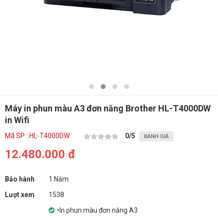
Máy in phun màu A3 đơn năng Brother HL-T4000DW
in Wifi
Mã SP : HL-T4000DW
0
/5
ĐÁNH GIÁ
12.480.000 đ
Bảo hành
1 Năm
Lượt xem
1538
•In phun màu đơn năng A3