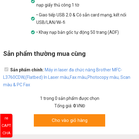
nạp giấy thủ công 1 tờ
• Giao tiếp USB 2.0 & Có sẵn card mạng, kết nối
USB/LAN/Wi-fi
• Khay nạp bản gốc tự động 50 trang (ADF)
Sản phẩm thường mua cùng
Sản phẩm chính:
Máy in laser đa chức năng Brother MFC-
L3760CDW,(Flatbed) In Laser màu,Fax màu,Photocopy màu, Scan
màu & PC Fax
1
trong
0
sản phẩm được chọn
Tổng giá:
0
VNĐ
re
Cho vào giỏ hàng
CAPT
CHA