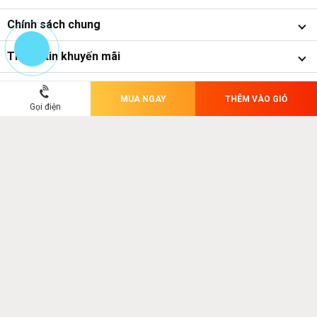
Chính sách chung
Thông tin khuyến mãi
Phương thức thanh toán
MUA NGAY
THÊM VÀO GIỎ
Gọi điện
Internet
Master Card
Visa
Chuyển khoản
Tiền mặt
Banking
Công Ty CP Dịch Vụ Công Nghệ Kim Khánh
Địa chỉ: Thôn 1, Xã Nam Phù,Thành Phố Hà Nội .
Điện thoại : 0903251158
Email : info@nnkk.vn