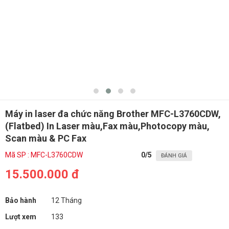
Máy in laser đa chức năng Brother MFC-L3760CDW,
(Flatbed) In Laser màu,Fax màu,Photocopy màu,
Scan màu & PC Fax
Mã SP : MFC-L3760CDW
0
/5
ĐÁNH GIÁ
15.500.000 đ
Bảo hành
12 Tháng
Lượt xem
133