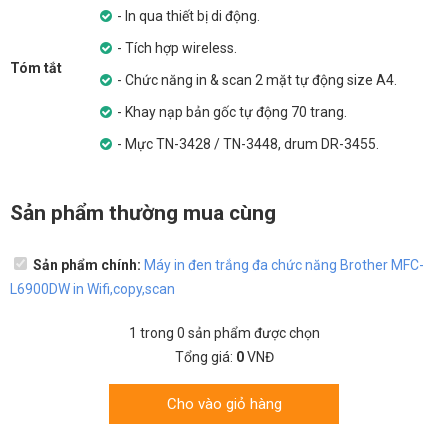
- In qua thiết bị di động.
- Tích hợp wireless.
Tóm tắt
- Chức năng in & scan 2 mặt tự động size A4.
- Khay nạp bản gốc tự động 70 trang.
- Mực TN-3428 / TN-3448, drum DR-3455.
Sản phẩm thường mua cùng
Sản phẩm chính:
Máy in đen trắng đa chức năng Brother MFC-
L6900DW in Wifi,copy,scan
1
trong
0
sản phẩm được chọn
Tổng giá:
0
VNĐ
Cho vào giỏ hàng