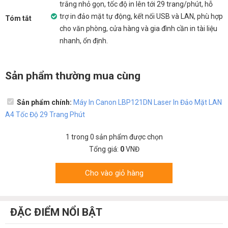
trắng nhỏ gọn, tốc độ in lên tới 29 trang/phút, hỗ
trợ in đảo mặt tự động, kết nối USB và LAN, phù hợp
Tóm tắt
cho văn phòng, cửa hàng và gia đình cần in tài liệu
nhanh, ổn định.
Sản phẩm thường mua cùng
Sản phẩm chính:
Máy In Canon LBP121DN Laser In Đảo Mặt LAN
A4 Tốc Độ 29 Trang Phút
1
trong
0
sản phẩm được chọn
Tổng giá:
0
VNĐ
Cho vào giỏ hàng
ĐẶC ĐIỂM NỔI BẬT