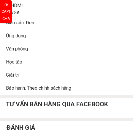
re
1 × HDMI
CAPT
1 × VGA
CHA
Màu sắc: Đen
Ứng dụng
Văn phòng
Học tập
Giải trí
Bảo hành: Theo chính sách hãng
TƯ VẤN BÁN HÀNG QUA FACEBOOK
ĐÁNH GIÁ