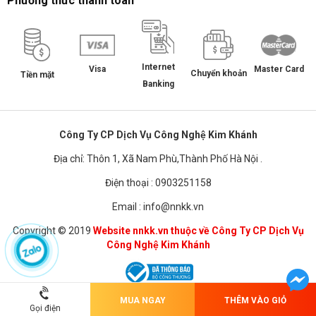
Phương thức thanh toán
Internet
Master Card
Visa
Chuyển khoản
Tiền mặt
Banking
Công Ty CP Dịch Vụ Công Nghệ Kim Khánh
Địa chỉ: Thôn 1, Xã Nam Phù,Thành Phố Hà Nội .
Điện thoại : 0903251158
Email : info@nnkk.vn
Copyright © 2019
Website nnkk.vn thuộc về Công Ty CP Dịch Vụ
Công Nghệ Kim Khánh
MUA NGAY
THÊM VÀO GIỎ
Chuyển sang phiên bản dành cho PC
Gọi điện