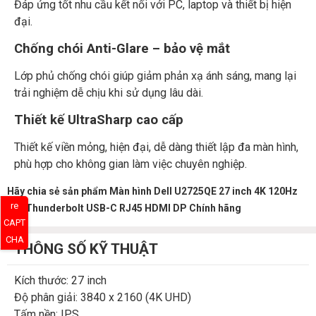
Đáp ứng tốt nhu cầu kết nối với PC, laptop và thiết bị hiện
đại.
Chống chói Anti-Glare – bảo vệ mắt
Lớp phủ chống chói giúp giảm phản xạ ánh sáng, mang lại
trải nghiệm dễ chịu khi sử dụng lâu dài.
Thiết kế UltraSharp cao cấp
Thiết kế viền mỏng, hiện đại, dễ dàng thiết lập đa màn hình,
phù hợp cho không gian làm việc chuyên nghiệp.
Hãy chia sẻ sản phẩm Màn hình Dell U2725QE 27 inch 4K 120Hz
re
IPS Thunderbolt USB-C RJ45 HDMI DP Chính hãng
CAPT
CHA
THÔNG SỐ KỸ THUẬT
Kích thước: 27 inch
Độ phân giải: 3840 x 2160 (4K UHD)
Tấm nền: IPS