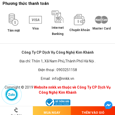
Phương thức thanh toán
Internet
Master Card
Visa
Chuyển khoản
Tiền mặt
Banking
Công Ty CP Dịch Vụ Công Nghệ Kim Khánh
Địa chỉ: Thôn 1, Xã Nam Phù,Thành Phố Hà Nội .
Điện thoại : 0903251158
Email : info@nnkk.vn
Copyright © 2019
Website nnkk.vn thuộc về Công Ty CP Dịch Vụ
Công Nghệ Kim Khánh
MUA NGAY
THÊM VÀO GIỎ
Chuyển sang phiên bản dành cho PC