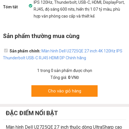
IPS 120Hz, Thunderbolt, USB-C, HDMI, DisplayPort,
Tóm tắt
RJ45, độ sáng 600 nits, hiển thị 1.07 tỷ màu, phù
hợp văn phòng cao cấp và thiết kế.
Sản phẩm thường mua cùng
Sản phẩm chính:
Màn hình Dell U2725QE 27 inch 4K 120Hz IPS
Thunderbolt USB-C RJ45 HDMI DP Chính hãng
1
trong
0
sản phẩm được chọn
Tổng giá:
0
VNĐ
Cho vào giỏ hàng
ĐẶC ĐIỂM NỔI BẬT
Màn hình Dell
U2725QE 27 inch thuộc dòng UltraSharp cao