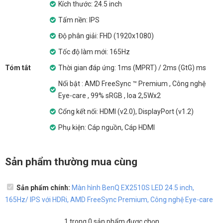
Kích thước: 24.5 inch
Tấm nền: IPS
Độ phân giải: FHD (1920x1080)
Tốc độ làm mới: 165Hz
Tóm tắt
Thời gian đáp ứng: 1ms (MPRT) / 2ms (GtG) ms
Nổi bật : AMD FreeSync ™ Premium , Công nghệ
Eye-care , 99% sRGB , loa 2,5Wx2
Cổng kết nối: HDMI (v2.0), DisplayPort (v1.2)
Phụ kiện: Cáp nguồn, Cáp HDMI
Sản phẩm thường mua cùng
Sản phẩm chính:
Màn hình BenQ EX2510S LED 24.5 inch,
165Hz/ IPS với HDRi, AMD FreeSync Premium, Công nghệ Eye-care
1
trong
0
sản phẩm được chọn