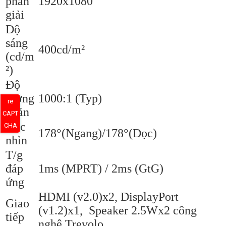
phân
1920x1080
giải
Độ
sáng
400cd/m²
(cd/m
²)
Độ
tương
1000:1 (Typ)
re
phản
CAPT
Góc
CHA
178°(Ngang)/178°(Dọc)
nhìn
T/g
đáp
1ms (MPRT) / 2ms (GtG)
ứng
HDMI (v2.0)x2, DisplayPort
Giao
(v1.2)x1, Speaker 2.5Wx2 công
tiếp
nghệ Trevolo