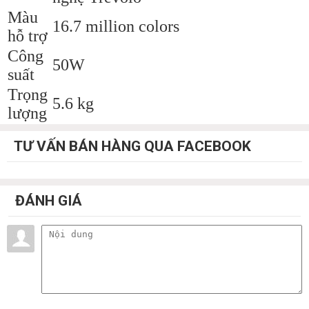
Màu
16.7 million colors
hỗ trợ
Công
50W
suất
Trọng
5.6 kg
lượng
TƯ VẤN BÁN HÀNG QUA FACEBOOK
ĐÁNH GIÁ