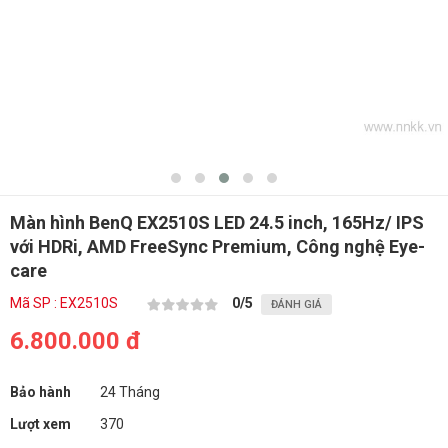
Màn hình BenQ EX2510S LED 24.5 inch, 165Hz/ IPS
với HDRi, AMD FreeSync Premium, Công nghệ Eye-
care
Mã SP : EX2510S
0
/5
ĐÁNH GIÁ
6.800.000 đ
Bảo hành
24 Tháng
Lượt xem
370