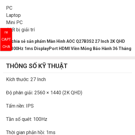
PC
Laptop
Mini PC
thiết bị giải trí
re
CAPT
Hãy chia sẻ sản phẩm Màn Hình AOC Q27B3S2 27 Inch 2K QHD
CHA
IPS 100Hz 1ms DisplayPort HDMI Viền Mỏng Bảo Hành 36 Tháng
THÔNG SỐ KỸ THUẬT
Kích thước: 27 Inch
Độ phân giải: 2560 × 1440 (2K QHD)
Tấm nền: IPS
Tần số quét: 100Hz
Thời gian phản hồi: 1ms