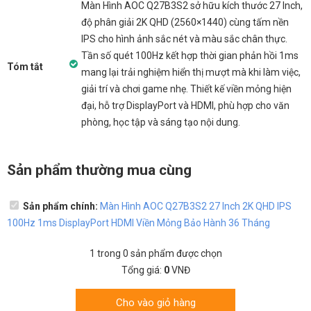
Màn Hình AOC Q27B3S2 sở hữu kích thước 27 Inch,
độ phân giải 2K QHD (2560×1440) cùng tấm nền
IPS cho hình ảnh sắc nét và màu sắc chân thực.
Tần số quét 100Hz kết hợp thời gian phản hồi 1ms
Tóm tắt
mang lại trải nghiệm hiển thị mượt mà khi làm việc,
giải trí và chơi game nhẹ. Thiết kế viền mỏng hiện
đại, hỗ trợ DisplayPort và HDMI, phù hợp cho văn
phòng, học tập và sáng tạo nội dung.
Sản phẩm thường mua cùng
Sản phẩm chính:
Màn Hình AOC Q27B3S2 27 Inch 2K QHD IPS
100Hz 1ms DisplayPort HDMI Viền Mỏng Bảo Hành 36 Tháng
1
trong
0
sản phẩm được chọn
Tổng giá:
0
VNĐ
Cho vào giỏ hàng