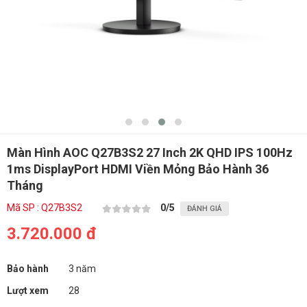
Màn Hình AOC Q27B3S2 27 Inch 2K QHD IPS 100Hz
1ms DisplayPort HDMI Viền Mỏng Bảo Hành 36
Tháng
Mã SP : Q27B3S2
0
/5
ĐÁNH GIÁ
3.720.000 đ
Bảo hành
3 năm
Lượt xem
28