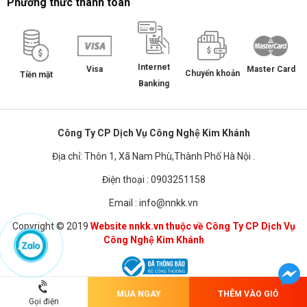
Phương thức thanh toán
Internet
Master Card
Visa
Chuyển khoản
Tiền mặt
Banking
Công Ty CP Dịch Vụ Công Nghệ Kim Khánh
Địa chỉ: Thôn 1, Xã Nam Phù,Thành Phố Hà Nội .
Điện thoại : 0903251158
Email : info@nnkk.vn
Copyright © 2019
Website nnkk.vn thuộc về Công Ty CP Dịch Vụ
Công Nghệ Kim Khánh
MUA NGAY
THÊM VÀO GIỎ
Chuyển sang phiên bản dành cho PC
Gọi điện