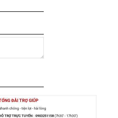
TỔNG ĐÀI TRỢ GIÚP
Nhanh chóng - tiện lợi - hài lòng
HỖ TRỢ TRỰC TUYẾN : 0903251158
(7h30' - 17h30')