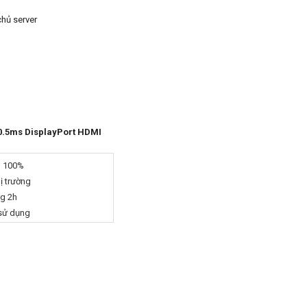
chủ server
0.5ms DisplayPort HDMI
g 100%
hị trường
ng 2h
 sử dụng