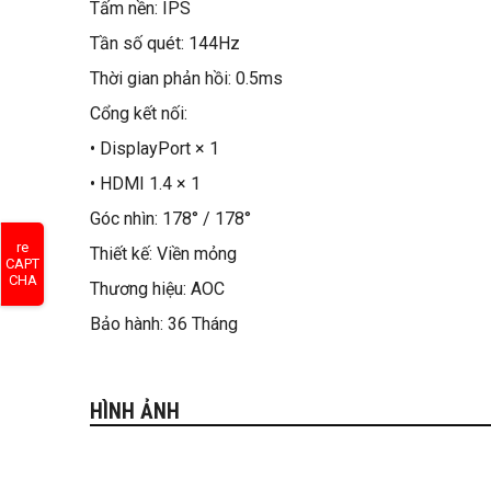
Tấm nền: IPS
Tần số quét: 144Hz
Thời gian phản hồi: 0.5ms
Cổng kết nối:
• DisplayPort × 1
• HDMI 1.4 × 1
Góc nhìn: 178° / 178°
re
Thiết kế: Viền mỏng
CAPT
CHA
Thương hiệu: AOC
Bảo hành: 36 Tháng
HÌNH ẢNH