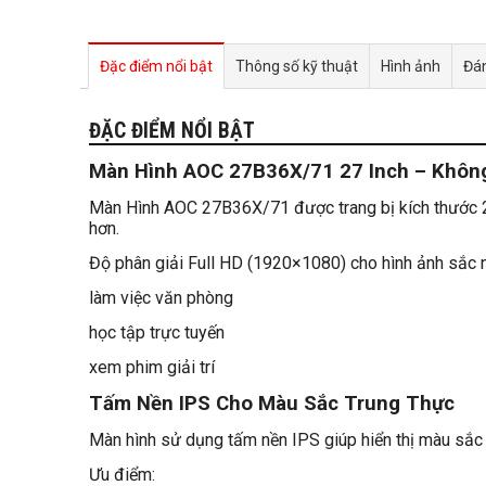
Đặc điểm nổi bật
Thông số kỹ thuật
Hình ảnh
Đán
ĐẶC ĐIỂM NỔI BẬT
Màn Hình AOC 27B36X/71 27 Inch – Không
Màn Hình AOC 27B36X/71 được trang bị kích thước 27 I
hơn.
Độ phân giải Full HD (1920×1080) cho hình ảnh sắc n
làm việc văn phòng
học tập trực tuyến
xem phim giải trí
Tấm Nền IPS Cho Màu Sắc Trung Thực
Màn hình sử dụng tấm nền IPS giúp hiển thị màu sắc c
Ưu điểm: