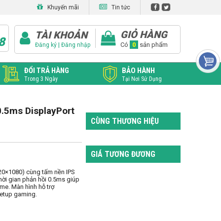
Khuyến mãi
Tin tức
GIỎ HÀNG
TÀI KHOẢN
8
|
Có
0
sản phẩm
Đăng ký
Đăng nhập
ĐỔI TRẢ HÀNG
BẢO HÀNH
Trong 3 Ngày
Tại Nơi Sử Dụng
.5ms DisplayPort
CÙNG THƯƠNG HIỆU
GIÁ TƯƠNG ĐƯƠNG
20×1080) cùng tấm nền IPS 
ời gian phản hồi 0.5ms giúp 
me. Màn hình hỗ trợ 
setup gaming.