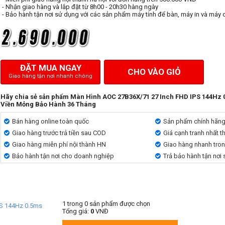
- Nhận giao hàng và lắp đặt từ 8h00 - 20h30 hàng ngày
- Bảo hành tận nơi sử dụng với các sản phẩm máy tính để bàn, máy in và máy 
ĐẶT MUA NGAY
CHO VÀO GIỎ
Giao hàng tận nơi nhanh chóng
Hãy chia sẻ sản phẩm Màn Hình AOC 27B36X/71 27 Inch FHD IPS 144Hz 
Viền Mỏng Bảo Hành 36 Tháng
Bán hàng online toàn quốc
Sản phẩm chính hãn
Giao hàng trước trả tiền sau COD
Giá cạnh tranh nhất t
Giao hàng miễn phí nội thành HN
Giao hàng nhanh tro
Bảo hành tận nơi cho doanh nghiệp
Trả bảo hành tận nơi
1
trong
0
sản phẩm được chọn
PS 144Hz 0.5ms
Tổng giá:
0
VNĐ