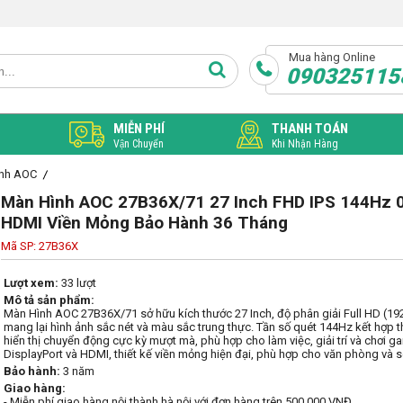
Mua hàng Online
090325115
MIỄN PHÍ
THANH TOÁN
Vận Chuyển
Khi Nhận Hàng
ình AOC
Màn Hình AOC 27B36X/71 27 Inch FHD IPS 144Hz 0
HDMI Viền Mỏng Bảo Hành 36 Tháng
Mã SP: 27B36X
Lượt xem:
33 lượt
Mô tả sản phẩm:
Màn Hình AOC 27B36X/71 sở hữu kích thước 27 Inch, độ phân giải Full HD (19
mang lại hình ảnh sắc nét và màu sắc trung thực. Tần số quét 144Hz kết hợp th
hiển thị chuyển động cực kỳ mượt mà, phù hợp cho làm việc, giải trí và chơi ga
DisplayPort và HDMI, thiết kế viền mỏng hiện đại, phù hợp cho văn phòng và 
Bảo hành:
3 năm
Giao hàng:
- Miễn phí giao hàng nội thành hà nội với đơn hàng trên 500.000 VNĐ