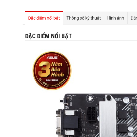
Đặc điểm nổi bật
Thông số kỹ thuật
Hình ảnh
Đán
ĐẶC ĐIỂM NỔI BẬT