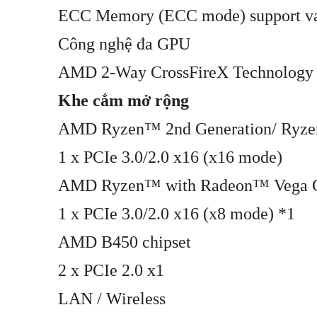
ECC Memory (ECC mode) support va
Công nghệ đa GPU
AMD 2-Way CrossFireX Technology
Khe cắm mở rộng
AMD Ryzen™ 2nd Generation/ Ryzen
1 x PCIe 3.0/2.0 x16 (x16 mode)
AMD Ryzen™ with Radeon™ Vega Gr
1 x PCIe 3.0/2.0 x16 (x8 mode) *1
AMD B450 chipset
2 x PCIe 2.0 x1
LAN / Wireless