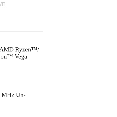
en AMD Ryzen™/
deon™ Vega
3 MHz Un-