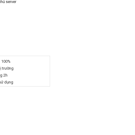
chủ server
g 100%
hị trường
ng 2h
 sử dụng