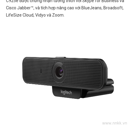
C925e được chứng nhận tương thích với Skype for Business và
Cisco Jabber™, và tích hợp nâng cao với BlueJeans, Broadsoft,
LifeSize Cloud, Vidyo và Zoom.