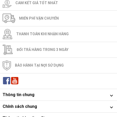
CAM KẾT GIÁ TỐT NHẤT
MIẾN PHÍ VẬN CHUYỂN
THANH TOÁN KHI NHẬN HÀNG
ĐỔI TRẢ HÀNG TRONG 3 NGÀY
BẢO HÀNH TẠI NỢI SỬ DỤNG
Thông tin chung
Chính sách chung