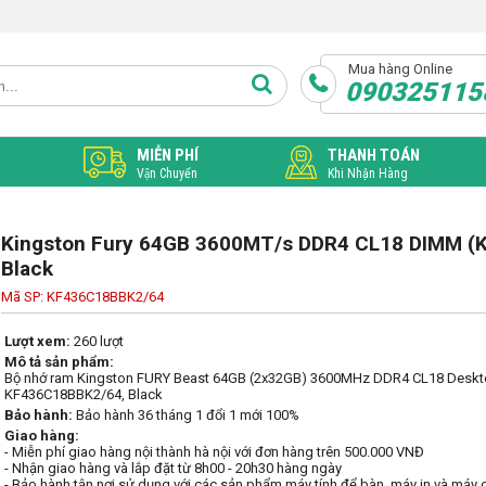
Mua hàng Online
090325115
MIỄN PHÍ
THANH TOÁN
Vận Chuyển
Khi Nhận Hàng
Kingston Fury 64GB 3600MT/s DDR4 CL18 DIMM (Ki
Black
Mã SP: KF436C18BBK2/64
Lượt xem:
260 lượt
Mô tả sản phẩm:
Bộ nhớ ram Kingston FURY Beast 64GB (2x32GB) 3600MHz DDR4 CL18 Deskto
KF436C18BBK2/64, Black
Bảo hành:
Bảo hành 36 tháng 1 đổi 1 mới 100%
Giao hàng:
- Miễn phí giao hàng nội thành hà nội với đơn hàng trên 500.000 VNĐ
- Nhận giao hàng và lắp đặt từ 8h00 - 20h30 hàng ngày
- Bảo hành tận nơi sử dụng với các sản phẩm máy tính để bàn, máy in và máy 