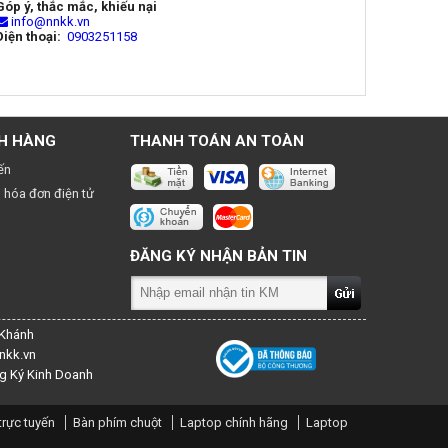
Góp ý, thắc mắc, khiếu nại
info@nnkk.vn
Điện thoại:
0903251158
H HÀNG
THANH TOÁN AN TOÀN
ến
 hóa đơn điện tử
ĐĂNG KÝ NHẬN BẢN TIN
 Khánh
nkk.vn
g Ký Kinh Doanh
trực tuyến
Bàn phím chuột
Laptop chính hãng
Laptop