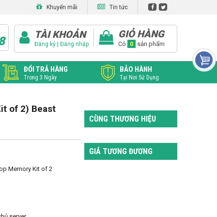
Khuyến mãi
Tin tức
GIỎ HÀNG
TÀI KHOẢN
8
|
Có
0
sản phẩm
Đăng ký
Đăng nhập
ĐỔI TRẢ HÀNG
BẢO HÀNH
Trong 3 Ngày
Tại Nơi Sử Dụng
t of 2) Beast
CÙNG THƯƠNG HIỆU
GIÁ TƯƠNG ĐƯƠNG
p Memory Kit of 2 
chủ server