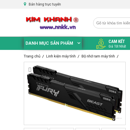
Bán hàng trực tuyến
CAM KẾT
DANH MỤC SẢN PHẨM
Giá Tốt Nhất
Trang chủ
Linh kiện máy tính
Bộ nhớ ram máy tính