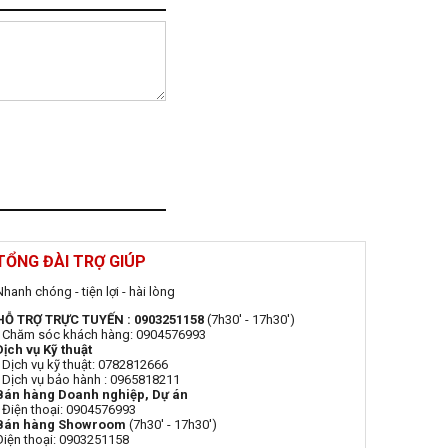
TỔNG ĐÀI TRỢ GIÚP
Nhanh chóng - tiện lợi - hài lòng
HỖ TRỢ TRỰC TUYẾN : 0903251158
(7h30' - 17h30')
- Chăm sóc khách hàng: 0904576993
Dịch vụ Kỹ thuật
- Dịch vụ kỹ thuật: 0782812666
- Dịch vụ bảo hành : 0965818211
Bán hàng Doanh nghiệp, Dự án
- Điện thoại: 0904576993
Bán hàng Showroom
(7h30' - 17h30')
Điện thoại: 0903251158