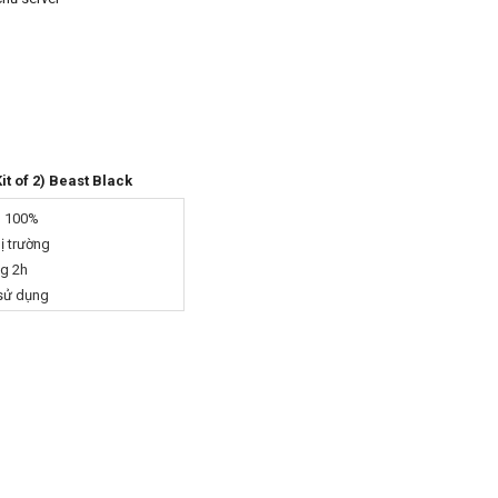
t of 2) Beast Black
g 100%
hị trường
ng 2h
 sử dụng