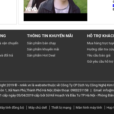
UNG
THÔNG TIN KHUYẾN MÃI
HỖ TRỢ KHÁC
& vận chuyển
Sản phẩm bán chạy
Mua hàng trực tuy
Sản phẩm khuyến mãi
Hướng dẫn tra cứu
à đổi trả
Sản phẩm Hot Deal
Yêu cầu báo giá
Gửi yêu cầu hỗ trợ
ight 2019 © - nnkk.vn là website thuộc về Công Ty CP Dịch Vụ Công Nghệ Kim
hôn 1, Xã Nam Phù,Thành Phố Hà Nội | Điện thoại: 0903251158 | Email: info@n
 cấp ngày 05/04/2019 cấp bởi Sở Kế Hoạch Và Đầu Tư TP Hà Nội - Phòng Đăn
Máy tính đồng bộ
Máy chủ dell
Thiết bị mạng
Màn hình máy tính
Họp 