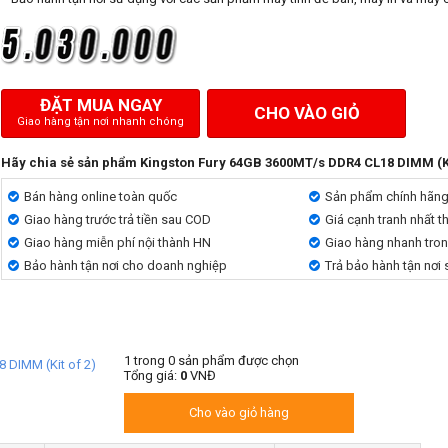
ĐẶT MUA NGAY
CHO VÀO GIỎ
Giao hàng tận nơi nhanh chóng
Hãy chia sẻ sản phẩm Kingston Fury 64GB 3600MT/s DDR4 CL18 DIMM (Ki
Bán hàng online toàn quốc
Sản phẩm chính hãn
Giao hàng trước trả tiền sau COD
Giá cạnh tranh nhất t
Giao hàng miễn phí nội thành HN
Giao hàng nhanh tro
Bảo hành tận nơi cho doanh nghiệp
Trả bảo hành tận nơi
1
trong
0
sản phẩm được chọn
 DIMM (Kit of 2)
Tổng giá:
0
VNĐ
Cho vào giỏ hàng