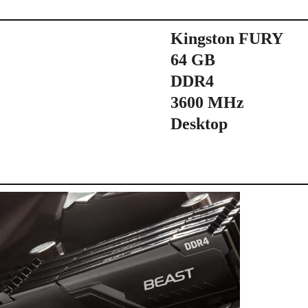
Kingston FURY
64 GB
DDR4
3600 MHz
Desktop