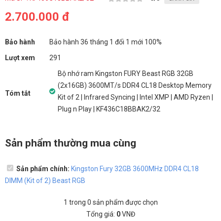
2.700.000 đ
Bảo hành
Bảo hành 36 tháng 1 đổi 1 mới 100%
Lượt xem
291
Bộ nhớ ram Kingston FURY Beast RGB 32GB
(2x16GB) 3600MT/s DDR4 CL18 Desktop Memory
Tóm tắt
Kit of 2 | Infrared Syncing | Intel XMP | AMD Ryzen |
Plug n Play | KF436C18BBAK2/32
Sản phẩm thường mua cùng
Sản phẩm chính:
Kingston Fury 32GB 3600MHz DDR4 CL18
DIMM (Kit of 2) Beast RGB
1
trong
0
sản phẩm được chọn
Tổng giá:
0
VNĐ