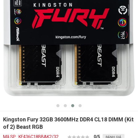
Kingston Fury 32GB 3600MHz DDR4 CL18 DIMM (Kit
of 2) Beast RGB
Mã SP : KF436C18BBAK2/32
0
/5
ĐÁNH GIÁ