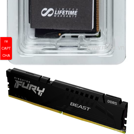
re
CAPT
CHA