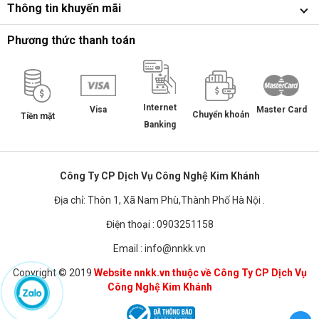
Thông tin khuyến mãi
Phương thức thanh toán
Internet
Master Card
Visa
Chuyển khoản
Tiền mặt
Banking
Công Ty CP Dịch Vụ Công Nghệ Kim Khánh
Địa chỉ: Thôn 1, Xã Nam Phù,Thành Phố Hà Nội .
Điện thoại : 0903251158
Email : info@nnkk.vn
Copyright © 2019
Website nnkk.vn thuộc về Công Ty CP Dịch Vụ
Công Nghệ Kim Khánh