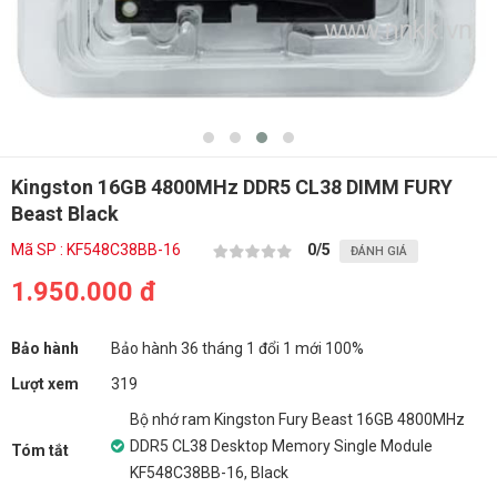
Kingston 16GB 4800MHz DDR5 CL38 DIMM FURY
Beast Black
Mã SP : KF548C38BB-16
0
/5
ĐÁNH GIÁ
1.950.000 đ
Bảo hành
Bảo hành 36 tháng 1 đổi 1 mới 100%
Lượt xem
319
Bộ nhớ ram Kingston Fury Beast 16GB 4800MHz
DDR5 CL38 Desktop Memory Single Module
Tóm tắt
KF548C38BB-16, Black