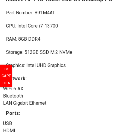
Part Number: B91M4AT
CPU: Intel Core i7-13700
RAM: 8GB DDR4
Storage: 512GB SSD M.2 NVMe
Graphics: Intel UHD Graphics
re
CAPT
Network:
CHA
WiFi 6 AX
Bluetooth
LAN Gigabit Ethernet
Ports:
USB
HDMI