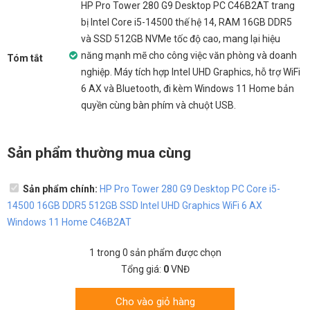
HP Pro Tower 280 G9 Desktop PC C46B2AT trang
bị Intel Core i5-14500 thế hệ 14, RAM 16GB DDR5
và SSD 512GB NVMe tốc độ cao, mang lại hiệu
năng mạnh mẽ cho công việc văn phòng và doanh
Tóm tắt
nghiệp. Máy tích hợp Intel UHD Graphics, hỗ trợ WiFi
6 AX và Bluetooth, đi kèm Windows 11 Home bản
quyền cùng bàn phím và chuột USB.
Sản phẩm thường mua cùng
Sản phẩm chính:
HP Pro Tower 280 G9 Desktop PC Core i5-
14500 16GB DDR5 512GB SSD Intel UHD Graphics WiFi 6 AX
Windows 11 Home C46B2AT
1
trong
0
sản phẩm được chọn
Tổng giá:
0
VNĐ
Cho vào giỏ hàng