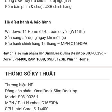
Cổng USB đầy đủ cho thiết bị ngoại vi
Kèm bàn phím & chuột USB chính hãng
Hệ điều hành & bảo hành
Windows 11 Home 64-bit bản quyền (W11SL)
Sẵn sàng sử dụng ngay khi mở hộp
Bảo hành chính hãng 12 tháng – MPN C16E0PA
Hãy chia sẻ sản phẩm HP OmniDesk Slim Desktop S03-0025d –
Core i5-14400, RAM 16GB, SSD 512GB, Win 11 Home
THÔNG SỐ KỸ THUẬT
Thương hiệu: HP
Dòng sản phẩm: OmniDesk Slim Desktop
Model: S03-0025d
MPN / Part Number: C16E0PA
CPU: Intel Core i5-14400