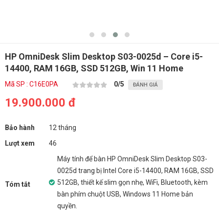
HP OmniDesk Slim Desktop S03-0025d – Core i5-
14400, RAM 16GB, SSD 512GB, Win 11 Home
Mã SP : C16E0PA
0
/5
ĐÁNH GIÁ
19.900.000 đ
Bảo hành
12 tháng
Lượt xem
46
Máy tính để bàn HP OmniDesk Slim Desktop S03-
0025d trang bị Intel Core i5-14400, RAM 16GB, SSD
512GB, thiết kế slim gọn nhẹ, WiFi, Bluetooth, kèm
Tóm tắt
bàn phím chuột USB, Windows 11 Home bản
quyền.